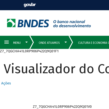
Z7_7QGCHA41L0RP906P422Q9Q01F1
Visualizador do 
Ações
Z7_7QGCHA41L0RP906P422Q9Q01V0