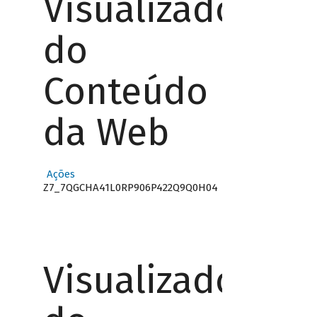
Visualizador
do
Conteúdo
da Web
Ações
Z7_7QGCHA41L0RP906P422Q9Q0H04
Visualizador