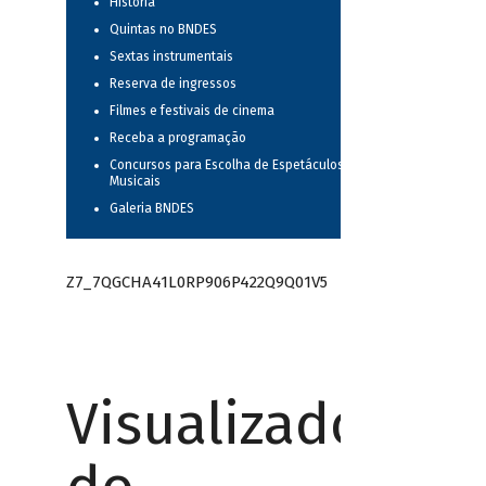
História
Quintas no BNDES
Sextas instrumentais
Reserva de ingressos
Filmes e festivais de cinema
Receba a programação
Concursos para Escolha de Espetáculos
Musicais
Galeria BNDES
Z7_7QGCHA41L0RP906P422Q9Q01V5
Visualizador