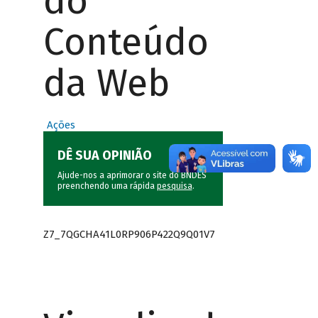
do
Conteúdo
da Web
Ações
DÊ SUA OPINIÃO
Ajude-nos a aprimorar o site do BNDES
preenchendo uma rápida
pesquisa
.
Z7_7QGCHA41L0RP906P422Q9Q01V7