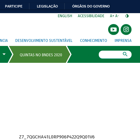
PARTICIPE
LEGISLAÇÃO
ÓRGÃOS DO GOVERNO
⁣
ENGLISH
ACESSIBILIDADE
A+
A-
NCIA
DESENVOLVIMENTO SUSTENTÁVEL
CONHECIMENTO
IMPRENSA
Busca
Z7_7QGCHA41L0RP906P422Q9Q01V6