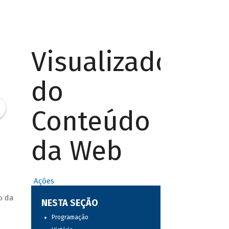
Visualizador
do
Conteúdo
da Web
Ações
o da
NESTA SEÇÃO
Programação