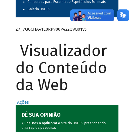
Concursos para Escolha de Espetáculos Musicais
Galeria BNDES
Z7_7QGCHA41L0RP906P422Q9Q01V5
Visualizador
do Conteúdo
da Web
Ações
DÊ SUA OPINIÃO
Ajude-nos a aprimorar o site do BNDES preenchendo
uma rápida
pesquisa
.