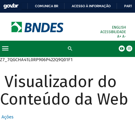
COMUNICA BR
ACESSO À INFORMAÇÃO
PARTI
ENGLISH
ACESSIBILIDADE
A+
A-
Busca
Z7_7QGCHA41L0RP906P422Q9Q01F1
Visualizador do
Conteúdo da Web
Ações