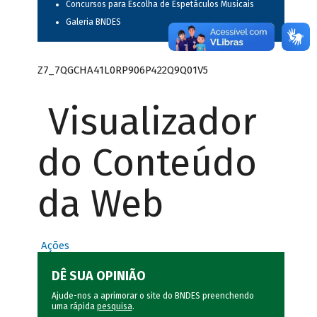
Concursos para Escolha de Espetáculos Musicais
Galeria BNDES
Z7_7QGCHA41L0RP906P422Q9Q01V5
Visualizador
do Conteúdo
da Web
Ações
DÊ SUA OPINIÃO
Ajude-nos a aprimorar o site do BNDES preenchendo
uma rápida
pesquisa
.