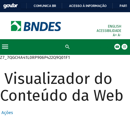
COMUNICA BR
ACESSO À INFORMAÇÃO
PARTI
ENGLISH
ACESSIBILIDADE
A+
A-
Busca
Z7_7QGCHA41L0RP906P422Q9Q01F1
Visualizador do
Conteúdo da Web
Ações