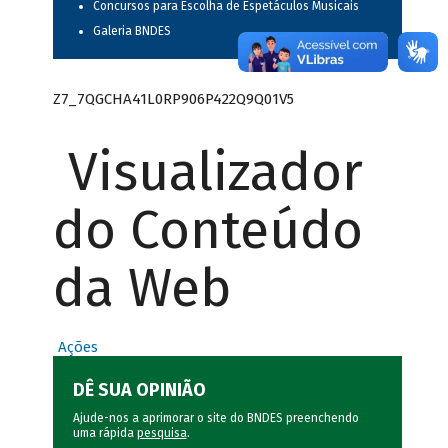
Concursos para Escolha de Espetáculos Musicais
Galeria BNDES
Z7_7QGCHA41L0RP906P422Q9Q01V5
Visualizador
do Conteúdo
da Web
Ações
DÊ SUA OPINIÃO
Ajude-nos a aprimorar o site do BNDES preenchendo
uma rápida
pesquisa
.