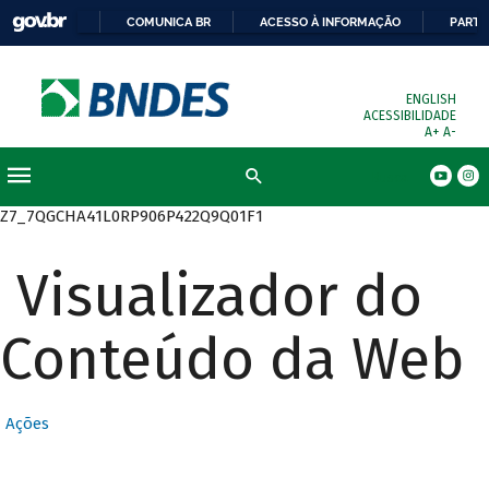
COMUNICA BR
ACESSO À INFORMAÇÃO
PARTI
ENGLISH
ACESSIBILIDADE
A+
A-
Busca
Z7_7QGCHA41L0RP906P422Q9Q01F1
Visualizador do
Conteúdo da Web
Ações