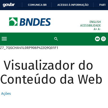
COMUNICA BR
ACESSO À INFORMAÇÃO
PARTI
ENGLISH
ACESSIBILIDADE
A+
A-
Busca
Z7_7QGCHA41L0RP906P422Q9Q01F1
Visualizador do
Conteúdo da Web
Ações