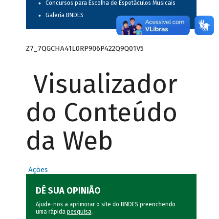
Concursos para Escolha de Espetáculos Musicais
Galeria BNDES
Z7_7QGCHA41L0RP906P422Q9Q01V5
Visualizador
do Conteúdo
da Web
Ações
DÊ SUA OPINIÃO
Ajude-nos a aprimorar o site do BNDES preenchendo
uma rápida
pesquisa
.