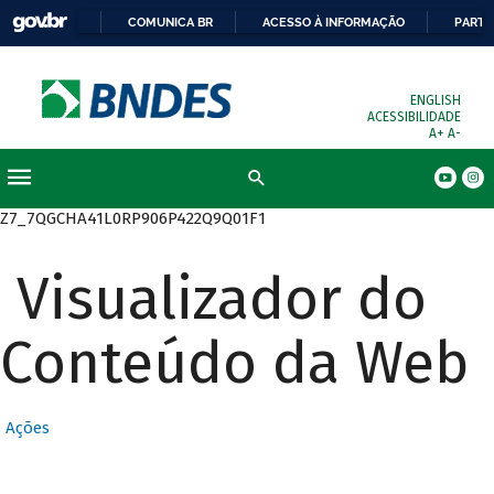
COMUNICA BR
ACESSO À INFORMAÇÃO
PARTI
ENGLISH
ACESSIBILIDADE
A+
A-
Busca
Z7_7QGCHA41L0RP906P422Q9Q01F1
Visualizador do
Conteúdo da Web
Ações