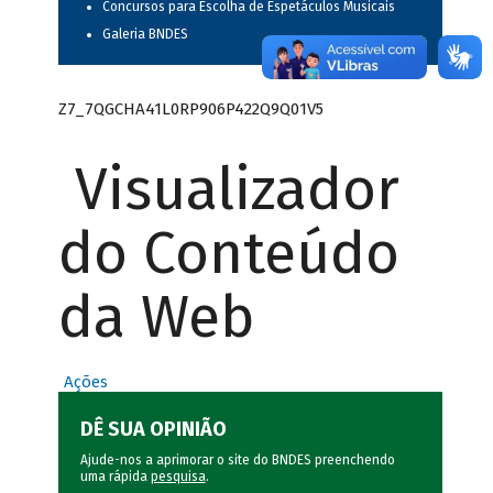
Concursos para Escolha de Espetáculos Musicais
Galeria BNDES
Z7_7QGCHA41L0RP906P422Q9Q01V5
Visualizador
do Conteúdo
da Web
Ações
DÊ SUA OPINIÃO
Ajude-nos a aprimorar o site do BNDES preenchendo
uma rápida
pesquisa
.