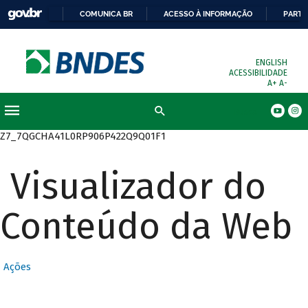
COMUNICA BR
ACESSO À INFORMAÇÃO
PARTI
ENGLISH
ACESSIBILIDADE
A+
A-
Busca
Z7_7QGCHA41L0RP906P422Q9Q01F1
Visualizador do
Conteúdo da Web
Ações