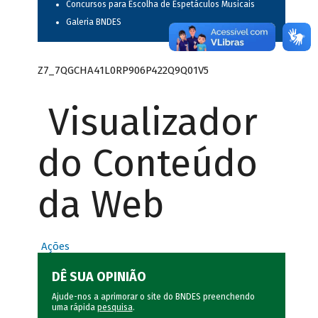
Concursos para Escolha de Espetáculos Musicais
Galeria BNDES
Z7_7QGCHA41L0RP906P422Q9Q01V5
Visualizador
do Conteúdo
da Web
Ações
DÊ SUA OPINIÃO
Ajude-nos a aprimorar o site do BNDES preenchendo
uma rápida
pesquisa
.