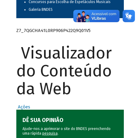
Concursos para Escolha de Espetáculos Musicais
Galeria BNDES
Z7_7QGCHA41L0RP906P422Q9Q01V5
Visualizador
do Conteúdo
da Web
Ações
DÊ SUA OPINIÃO
Ajude-nos a aprimorar o site do BNDES preenchendo
uma rápida
pesquisa
.