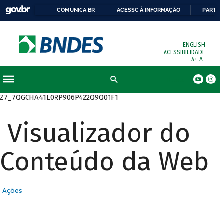
COMUNICA BR
ACESSO À INFORMAÇÃO
PARTI
ENGLISH
ACESSIBILIDADE
A+
A-
Busca
Z7_7QGCHA41L0RP906P422Q9Q01F1
Visualizador do
Conteúdo da Web
Ações