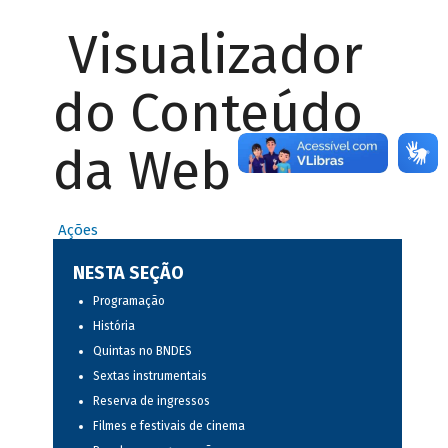
Visualizador
do Conteúdo
da Web
Ações
NESTA SEÇÃO
Programação
História
Quintas no BNDES
Sextas instrumentais
Reserva de ingressos
Filmes e festivais de cinema