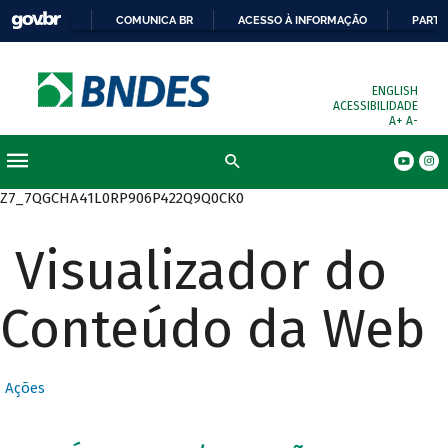
COMUNICA BR
ACESSO À INFORMAÇÃO
PARTI
ENGLISH
ACESSIBILIDADE
A+
A-
Busca
Z7_7QGCHA41L0RP906P422Q9Q0CK0
Visualizador do
Conteúdo da Web
Ações