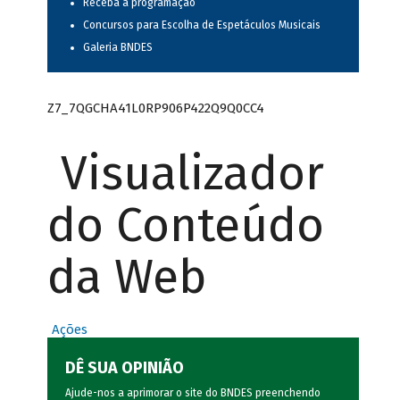
Receba a programação
Concursos para Escolha de Espetáculos Musicais
Galeria BNDES
Z7_7QGCHA41L0RP906P422Q9Q0CC4
Visualizador
do Conteúdo
da Web
Ações
DÊ SUA OPINIÃO
Ajude-nos a aprimorar o site do BNDES preenchendo