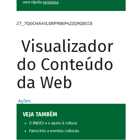
uma rápida
pesquisa
.
Z7_7QGCHA41L0RP906P422Q9Q0CC6
Visualizador
do Conteúdo
da Web
Ações
VEJA TAMBÉM
O BNDES e o apoio à cultura
Patrocínio a eventos culturais