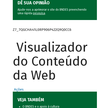
DÊ SUA OPINIÃO
Ajude-nos a aprimorar o site do BNDES preenchendo
uma rápida
pesquisa
.
Z7_7QGCHA41L0RP906P422Q9Q0CC6
Visualizador
do Conteúdo
da Web
Ações
VEJA TAMBÉM
O BNDES e o apoio à cultura