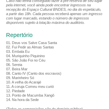
Caso não tenha conseguido fazer a pré-reserva de seu lugar
pela internet, você ainda pode encontrar ingressos na
recepção do Espaço Cultural BNDES, no dia do espetáculo,
a partir das 18h. Cada pessoa receberá apenas um ingresso
com lugar marcado, estando o número de ingressos
disponíveis sujeito à lotação máxima do auditório.
Repertório
01. Deus vos Salve Casa Santa
02. Fui Pedir as Almas Santas
03. Embala Eu
04. Muriquinho Piquinino
05. São João Foi no Céu
06. Sereia
07. Beira Mar
08. Canto IV (Canto dos escravos)
09. Marinheiro Só
10. A velha do Acarajé
11. A coruja Comeu meu curió
12. Piedade
13. Ponto de Macumba Xangô
14. Na hora da Sede
(Todas as composições são de domínio público)