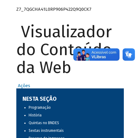
Z7_7QGCHA41L0RP906P422Q9Q0CK7
Visualizador
do Conteúdo
da Web
Ações
NESTA SEÇÃO
Programação
História
Quintas no BNDES
Sextas instrumentais