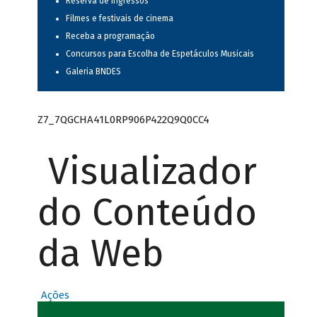
Reserva de ingressos
Filmes e festivais de cinema
Receba a programação
Concursos para Escolha de Espetáculos Musicais
Galeria BNDES
Z7_7QGCHA41L0RP906P422Q9Q0CC4
Visualizador
do Conteúdo
da Web
Ações