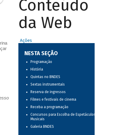
Conteúdo
da Web
Ações
rina
nçar
NESTA SEÇÃO
Programação
História
Quintas no BNDES
Sextas instrumentais
Reserva de ingressos
resso
Filmes e festivais de cinema
Receba a programação
Concursos para Escolha de Espetáculos
Musicais
Galeria BNDES