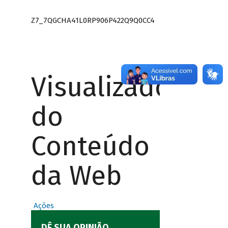
Z7_7QGCHA41L0RP906P422Q9Q0CC4
Visualizador
do
Conteúdo
da Web
Ações
DÊ SUA OPINIÃO