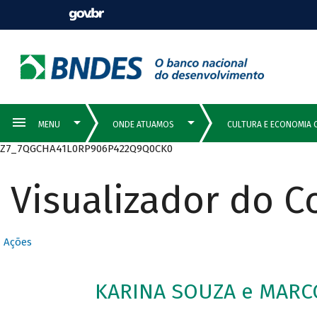
Z7_7QGCHA41L0RP906P422Q9Q0CK0
Visualizador do 
Ações
KARINA SOUZA e MARCO