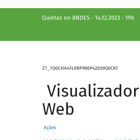
Quintas no BNDES - 14.12.2023 - 19h
Z7_7QGCHA41L0RP906P422Q9Q0CK1
Visualizado
Web
Ações