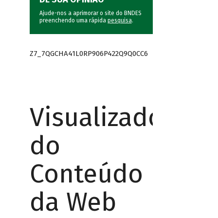
Ajude-nos a aprimorar o site do BNDES
preenchendo uma rápida
pesquisa
.
Z7_7QGCHA41L0RP906P422Q9Q0CC6
Visualizador
do
Conteúdo
da Web