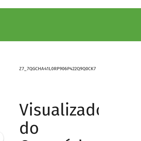
Z7_7QGCHA41L0RP906P422Q9Q0CK7
Visualizador
do