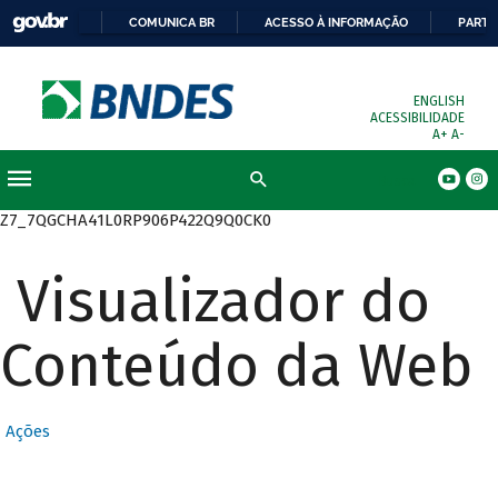
COMUNICA BR
ACESSO À INFORMAÇÃO
PARTI
ENGLISH
ACESSIBILIDADE
A+
A-
Busca
Z7_7QGCHA41L0RP906P422Q9Q0CK0
Visualizador do
Conteúdo da Web
Ações