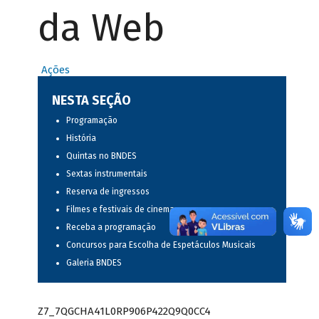
da Web
Ações
NESTA SEÇÃO
Programação
História
Quintas no BNDES
Sextas instrumentais
Reserva de ingressos
Filmes e festivais de cinema
Receba a programação
Concursos para Escolha de Espetáculos Musicais
Galeria BNDES
Z7_7QGCHA41L0RP906P422Q9Q0CC4