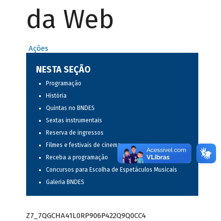
da Web
Ações
NESTA SEÇÃO
Programação
História
Quintas no BNDES
Sextas instrumentais
Reserva de ingressos
Filmes e festivais de cinema
Receba a programação
Concursos para Escolha de Espetáculos Musicais
Galeria BNDES
Z7_7QGCHA41L0RP906P422Q9Q0CC4