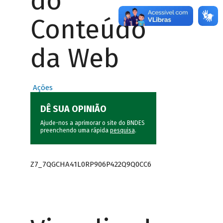
do
Conteúdo
da Web
Ações
DÊ SUA OPINIÃO
Ajude-nos a aprimorar o site do BNDES
preenchendo uma rápida
pesquisa
.
Z7_7QGCHA41L0RP906P422Q9Q0CC6