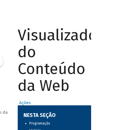
Visualizador
do
Conteúdo
da Web
Ações
o da
NESTA SEÇÃO
Programação