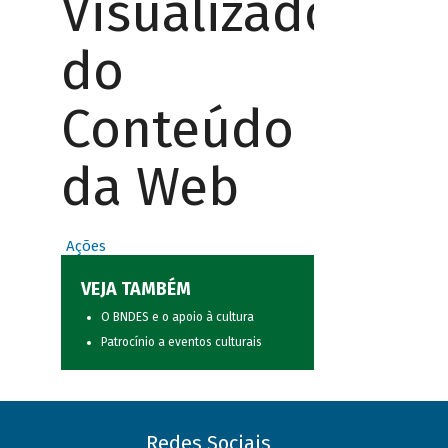
Visualizador
do
Conteúdo
da Web
Ações
VEJA TAMBÉM
O BNDES e o apoio à cultura
Patrocínio a eventos culturais
Redes Sociais