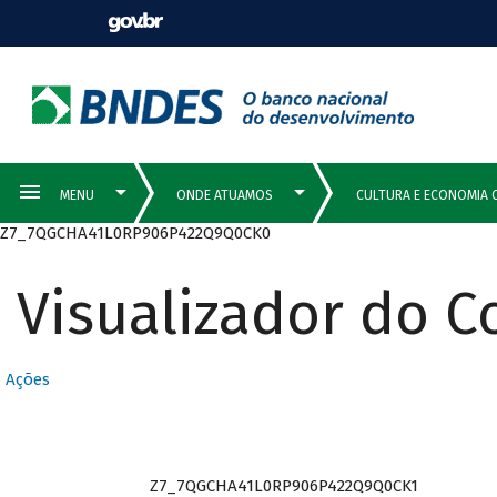
Z7_7QGCHA41L0RP906P422Q9Q0CK0
Visualizador do 
Ações
Z7_7QGCHA41L0RP906P422Q9Q0CK1