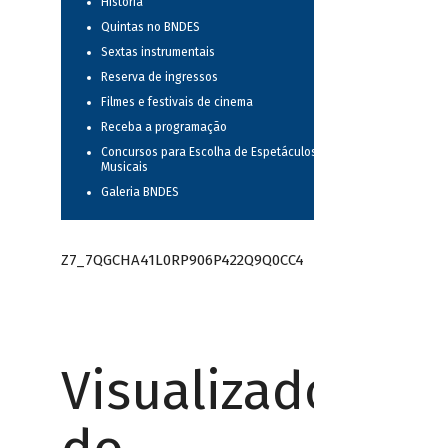
História
Quintas no BNDES
Sextas instrumentais
Reserva de ingressos
Filmes e festivais de cinema
Receba a programação
Concursos para Escolha de Espetáculos
Musicais
Galeria BNDES
Z7_7QGCHA41L0RP906P422Q9Q0CC4
Visualizador