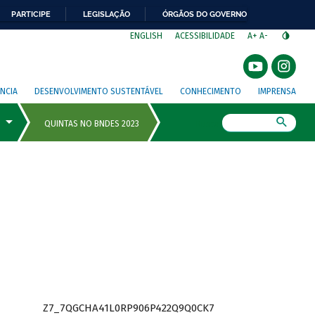
PARTICIPE
LEGISLAÇÃO
ÓRGÃOS DO GOVERNO
⁣
ENGLISH
ACESSIBILIDADE
A+
A-
NCIA
DESENVOLVIMENTO SUSTENTÁVEL
CONHECIMENTO
IMPRENSA
Busca
Z7_7QGCHA41L0RP906P422Q9Q0CK7