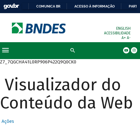
COMUNICA BR
ACESSO À INFORMAÇÃO
PARTI
ENGLISH
ACESSIBILIDADE
A+
A-
Busca
Z7_7QGCHA41L0RP906P422Q9Q0CK0
Visualizador do
Conteúdo da Web
Ações