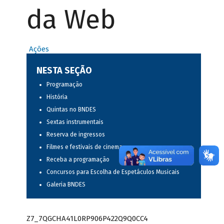
da Web
Ações
NESTA SEÇÃO
Programação
História
Quintas no BNDES
Sextas instrumentais
Reserva de ingressos
Filmes e festivais de cinema
Receba a programação
Concursos para Escolha de Espetáculos Musicais
Galeria BNDES
Z7_7QGCHA41L0RP906P422Q9Q0CC4