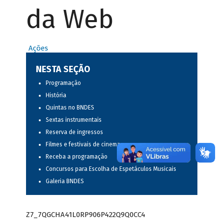
da Web
Ações
NESTA SEÇÃO
Programação
História
Quintas no BNDES
Sextas instrumentais
Reserva de ingressos
Filmes e festivais de cinema
Receba a programação
Concursos para Escolha de Espetáculos Musicais
Galeria BNDES
Z7_7QGCHA41L0RP906P422Q9Q0CC4