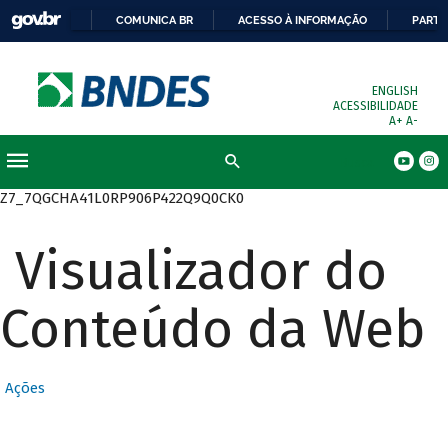
COMUNICA BR
ACESSO À INFORMAÇÃO
PARTI
ENGLISH
ACESSIBILIDADE
A+
A-
Busca
Z7_7QGCHA41L0RP906P422Q9Q0CK0
Visualizador do
Conteúdo da Web
Ações