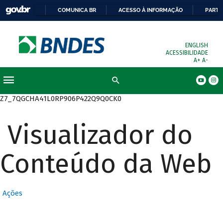
COMUNICA BR
ACESSO À INFORMAÇÃO
PARTI
ENGLISH
ACESSIBILIDADE
A+
A-
Busca
Z7_7QGCHA41L0RP906P422Q9Q0CK0
Visualizador do
Conteúdo da Web
Ações