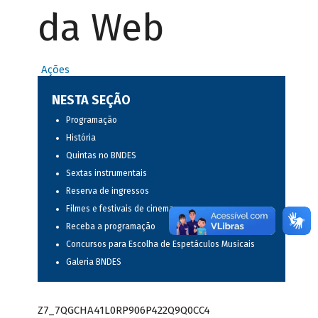
da Web
Ações
NESTA SEÇÃO
Programação
História
Quintas no BNDES
Sextas instrumentais
Reserva de ingressos
Filmes e festivais de cinema
Receba a programação
Concursos para Escolha de Espetáculos Musicais
Galeria BNDES
Z7_7QGCHA41L0RP906P422Q9Q0CC4