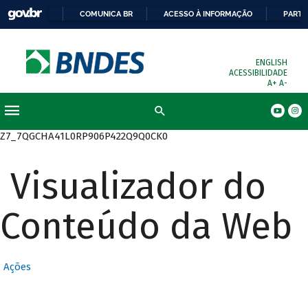
COMUNICA BR
ACESSO À INFORMAÇÃO
PARTI
ENGLISH
ACESSIBILIDADE
A+
A-
Busca
Z7_7QGCHA41L0RP906P422Q9Q0CK0
Visualizador do
Conteúdo da Web
Ações