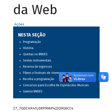
da Web
Ações
NESTA SEÇÃO
Programação
História
Quintas no BNDES
Sextas instrumentais
Reserva de ingressos
Filmes e festivais de cinema
Receba a programação
Concursos para Escolha de Espetáculos Musicais
Galeria BNDES
Z7_7QGCHA41L0RP906P422Q9Q0CC4