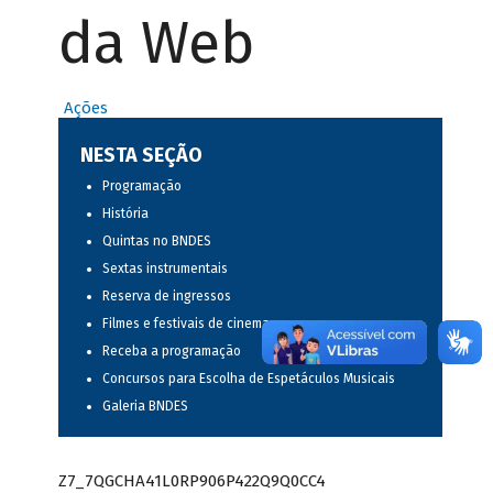
da Web
Ações
NESTA SEÇÃO
Programação
História
Quintas no BNDES
Sextas instrumentais
Reserva de ingressos
Filmes e festivais de cinema
Receba a programação
Concursos para Escolha de Espetáculos Musicais
Galeria BNDES
Z7_7QGCHA41L0RP906P422Q9Q0CC4