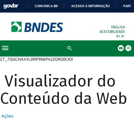
COMUNICA BR
ACESSO À INFORMAÇÃO
PARTI
ENGLISH
ACESSIBILIDADE
A+
A-
Busca
Z7_7QGCHA41L0RP906P422Q9Q0CK0
Visualizador do
Conteúdo da Web
Ações