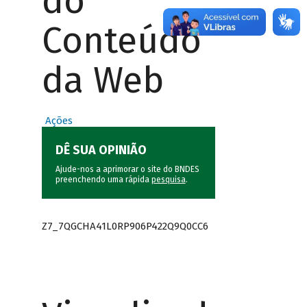
do
Conteúdo
da Web
Ações
DÊ SUA OPINIÃO
Ajude-nos a aprimorar o site do BNDES
preenchendo uma rápida
pesquisa
.
Z7_7QGCHA41L0RP906P422Q9Q0CC6