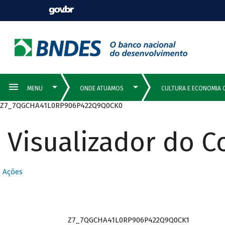
Z7_7QGCHA41L0RP906P422Q9Q0CK0
Visualizador do 
Ações
Z7_7QGCHA41L0RP906P422Q9Q0CK1