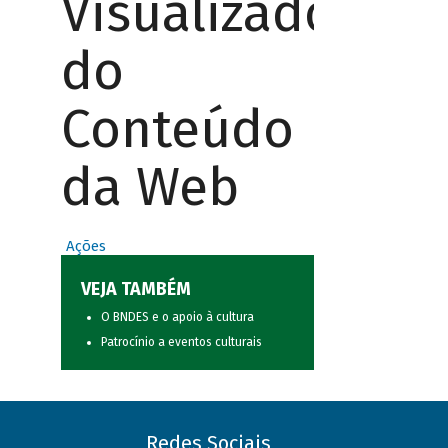
Visualizador
do
Conteúdo
da Web
Ações
VEJA TAMBÉM
O BNDES e o apoio à cultura
Patrocínio a eventos culturais
Redes Sociais