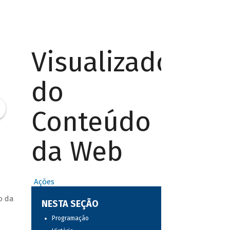
Visualizador
do
Conteúdo
da Web
Ações
o da
NESTA SEÇÃO
Programação