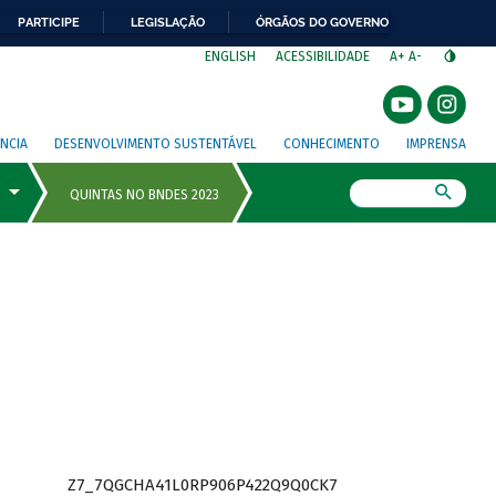
PARTICIPE
LEGISLAÇÃO
ÓRGÃOS DO GOVERNO
⁣
ENGLISH
ACESSIBILIDADE
A+
A-
NCIA
DESENVOLVIMENTO SUSTENTÁVEL
CONHECIMENTO
IMPRENSA
Busca
Z7_7QGCHA41L0RP906P422Q9Q0CK7