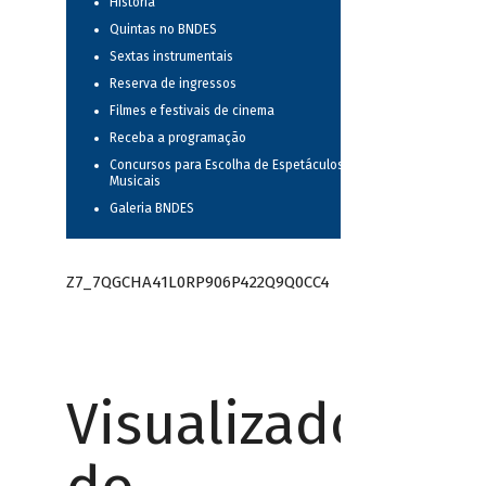
História
Quintas no BNDES
Sextas instrumentais
Reserva de ingressos
Filmes e festivais de cinema
Receba a programação
Concursos para Escolha de Espetáculos
Musicais
Galeria BNDES
Z7_7QGCHA41L0RP906P422Q9Q0CC4
Visualizador