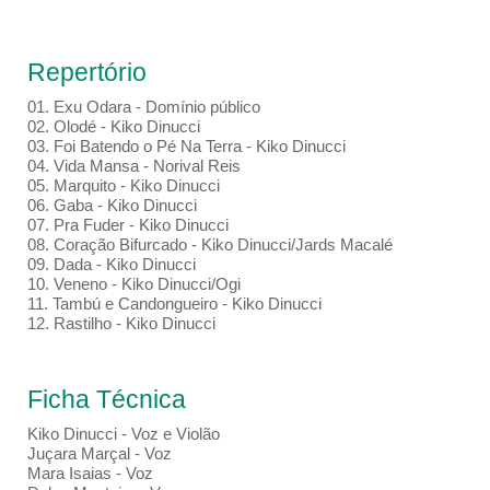
Repertório
01. Exu Odara - Domínio público
02. Olodé - Kiko Dinucci
03. Foi Batendo o Pé Na Terra - Kiko Dinucci
04. Vida Mansa - Norival Reis
05. Marquito - Kiko Dinucci
06. Gaba - Kiko Dinucci
07. Pra Fuder - Kiko Dinucci
08. Coração Bifurcado - Kiko Dinucci/Jards Macalé
09. Dada - Kiko Dinucci
10. Veneno - Kiko Dinucci/Ogi
11. Tambú e Candongueiro - Kiko Dinucci
12. Rastilho - Kiko Dinucci
Ficha Técnica
Kiko Dinucci - Voz e Violão
Juçara Marçal - Voz
Mara Isaias - Voz