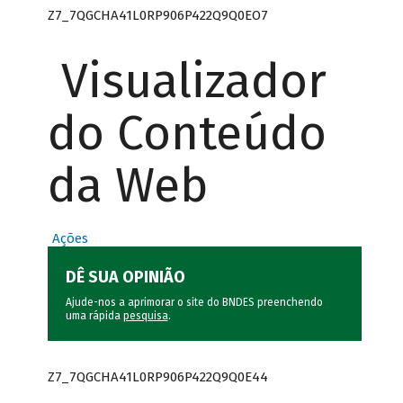
Z7_7QGCHA41L0RP906P422Q9Q0EO7
Visualizador
do Conteúdo
da Web
Ações
DÊ SUA OPINIÃO
Ajude-nos a aprimorar o site do BNDES preenchendo
uma rápida
pesquisa
.
Z7_7QGCHA41L0RP906P422Q9Q0E44