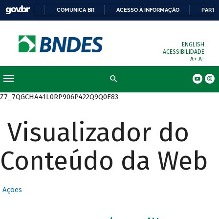
COMUNICA BR
ACESSO À INFORMAÇÃO
PARTI
ENGLISH
ACESSIBILIDADE
A+
A-
Busca
Z7_7QGCHA41L0RP906P422Q9Q0E83
Visualizador do
Conteúdo da Web
Ações