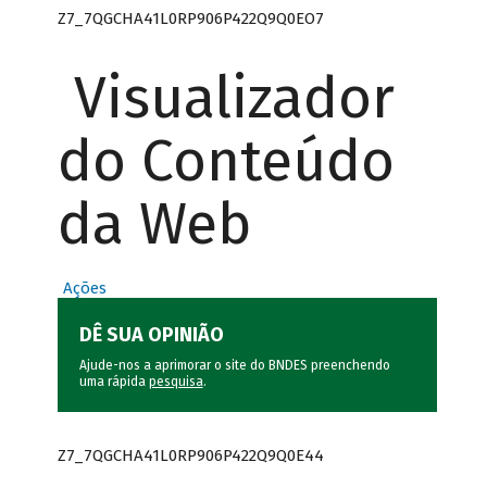
Z7_7QGCHA41L0RP906P422Q9Q0EO7
Visualizador
do Conteúdo
da Web
Ações
DÊ SUA OPINIÃO
Ajude-nos a aprimorar o site do BNDES preenchendo
uma rápida
pesquisa
.
Z7_7QGCHA41L0RP906P422Q9Q0E44