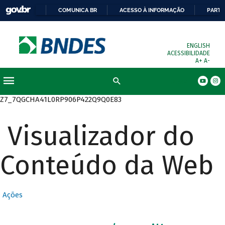
COMUNICA BR
ACESSO À INFORMAÇÃO
PARTI
ENGLISH
ACESSIBILIDADE
A+
A-
Busca
Z7_7QGCHA41L0RP906P422Q9Q0E83
Visualizador do
Conteúdo da Web
Ações