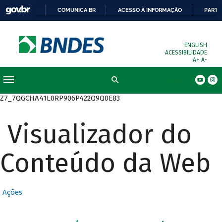
COMUNICA BR
ACESSO À INFORMAÇÃO
PARTI
ENGLISH
ACESSIBILIDADE
A+
A-
Busca
Z7_7QGCHA41L0RP906P422Q9Q0E83
Visualizador do
Conteúdo da Web
Ações