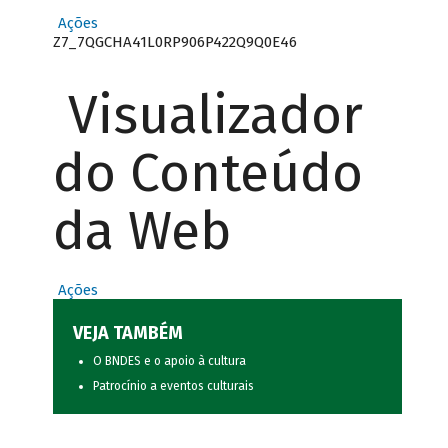
Ações
Z7_7QGCHA41L0RP906P422Q9Q0E46
Visualizador
do Conteúdo
da Web
Ações
VEJA TAMBÉM
O BNDES e o apoio à cultura
Patrocínio a eventos culturais