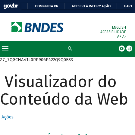
COMUNICA BR
ACESSO À INFORMAÇÃO
PARTI
ENGLISH
ACESSIBILIDADE
A+
A-
Busca
Z7_7QGCHA41L0RP906P422Q9Q0E83
Visualizador do
Conteúdo da Web
Ações