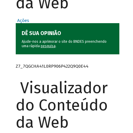
da Web
Ações
DÊ SUA OPINIÃO
Ajude-nos a aprimorar o site do BNDES preenchendo
uma rápida
pesquisa
.
Z7_7QGCHA41L0RP906P422Q9Q0E44
Visualizador
do Conteúdo
da Web