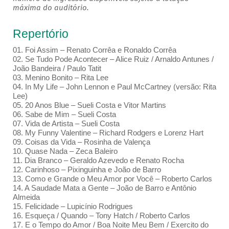
máxima do auditório.
Repertório
01. Foi Assim – Renato Corrêa e Ronaldo Corrêa
02. Se Tudo Pode Acontecer – Alice Ruiz / Arnaldo Antunes /
João Bandeira / Paulo Tatit
03. Menino Bonito – Rita Lee
04. In My Life – John Lennon e Paul McCartney (versão: Rita
Lee)
05. 20 Anos Blue – Sueli Costa e Vitor Martins
06. Sabe de Mim – Sueli Costa
07. Vida de Artista – Sueli Costa
08. My Funny Valentine – Richard Rodgers e Lorenz Hart
09. Coisas da Vida – Rosinha de Valença
10. Quase Nada – Zeca Baleiro
11. Dia Branco – Geraldo Azevedo e Renato Rocha
12. Carinhoso – Pixinguinha e João de Barro
13. Como e Grande o Meu Amor por Você – Roberto Carlos
14. A Saudade Mata a Gente – João de Barro e Antônio
Almeida
15. Felicidade – Lupicínio Rodrigues
16. Esqueça / Quando – Tony Hatch / Roberto Carlos
17. E o Tempo do Amor / Boa Noite Meu Bem / Exercito do