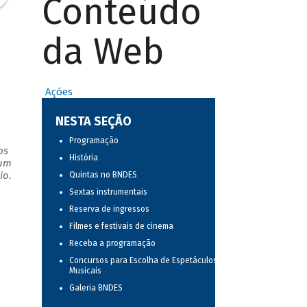
Conteúdo
da Web
Ações
NESTA SEÇÃO
Programação
os
História
 um
io.
Quintas no BNDES
Sextas instrumentais
Reserva de ingressos
Filmes e festivais de cinema
Receba a programação
Concursos para Escolha de Espetáculos
Musicais
Galeria BNDES