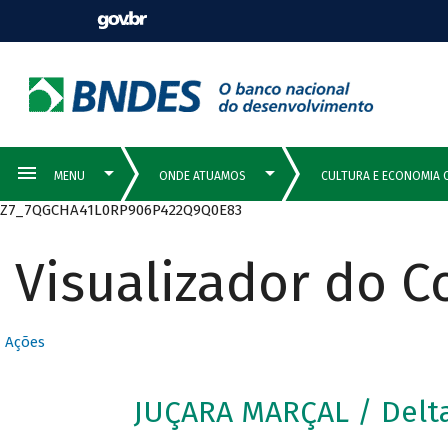
Z7_7QGCHA41L0RP906P422Q9Q0E83
Visualizador do 
Ações
JUÇARA MARÇAL / Delta