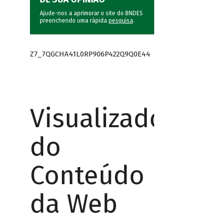
Ajude-nos a aprimorar o site do BNDES
preenchendo uma rápida
pesquisa
.
Z7_7QGCHA41L0RP906P422Q9Q0E44
Visualizador
do
Conteúdo
da Web