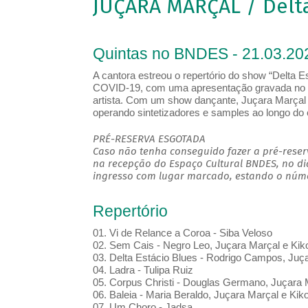
JUÇARA MARÇAL / Delta
Quintas no BNDES - 21.03.20
A cantora estreou o repertório do show “Delta 
COVID-19, com uma apresentação gravada no pa
artista. Com um show dançante, Juçara Marçal 
operando sintetizadores e samples ao longo do 
PRÉ-RESERVA ESGOTADA
Caso não tenha conseguido fazer a pré-reserv
na recepção do Espaço Cultural BNDES, no di
ingresso com lugar marcado, estando o númer
Repertório
01. Vi de Relance a Coroa - Siba Veloso
02. Sem Cais - Negro Leo, Juçara Marçal e Kik
03. Delta Estácio Blues - Rodrigo Campos, Juç
04. Ladra - Tulipa Ruiz
05. Corpus Christi - Douglas Germano, Juçara 
06. Baleia - Maria Beraldo, Juçara Marçal e Kik
07. Um Choro - Jadsa