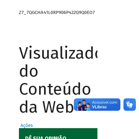
Z7_7QGCHA41L0RP906P422Q9Q0EO7
Visualizador
do
Conteúdo
da Web
Ações
DÊ SUA OPINIÃO