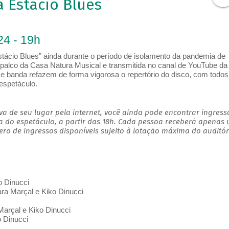
 Estácio Blues
24 - 19h
Estácio Blues” ainda durante o período de isolamento da pandemia de
lco da Casa Natura Musical e transmitida no canal de YouTube da
e banda refazem de forma vigorosa o repertório do disco, com todos
espetáculo.
a de seu lugar pela internet, você ainda pode encontrar ingress
a do espetáculo, a partir das 18h. Cada pessoa receberá apenas
o de ingressos disponíveis sujeito à lotação máxima do auditór
o Dinucci
ara Marçal e Kiko Dinucci
Marçal e Kiko Dinucci
o Dinucci