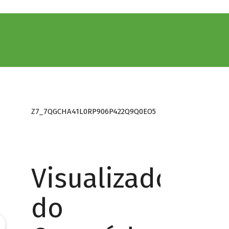
Z7_7QGCHA41L0RP906P422Q9Q0EO5
Visualizador
do