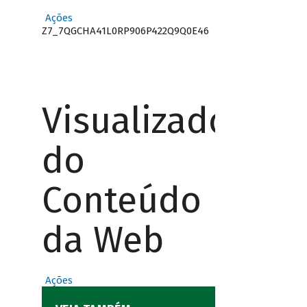
Ações
Z7_7QGCHA41L0RP906P422Q9Q0E46
Visualizador
do
Conteúdo
da Web
Ações