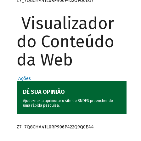
Z7_7QGCHA41L0RP906P422Q9Q0EO7
Visualizador
do Conteúdo
da Web
Ações
DÊ SUA OPINIÃO
Ajude-nos a aprimorar o site do BNDES preenchendo
uma rápida
pesquisa
.
Z7_7QGCHA41L0RP906P422Q9Q0E44