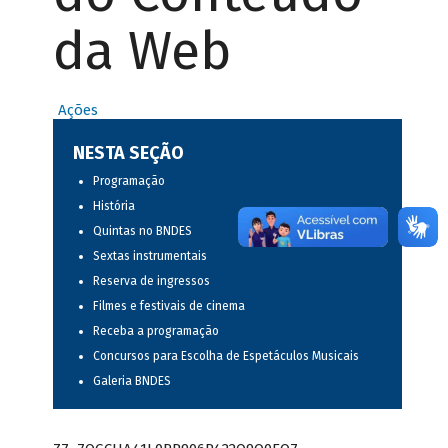
da Web
Ações
NESTA SEÇÃO
Programação
História
Quintas no BNDES
Sextas instrumentais
Reserva de ingressos
Filmes e festivais de cinema
Receba a programação
Concursos para Escolha de Espetáculos Musicais
Galeria BNDES