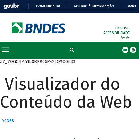
COMUNICA BR
ACESSO À INFORMAÇÃO
PARTI
ENGLISH
ACESSIBILIDADE
A+
A-
Busca
Z7_7QGCHA41L0RP906P422Q9Q0E83
Visualizador do
Conteúdo da Web
Ações