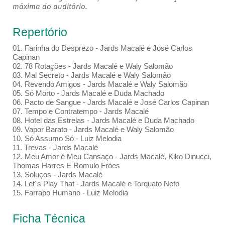
máxima do auditório.
Repertório
01. Farinha do Desprezo - Jards Macalé e José Carlos
Capinan
02. 78 Rotações - Jards Macalé e Waly Salomão
03. Mal Secreto - Jards Macalé e Waly Salomão
04. Revendo Amigos - Jards Macalé e Waly Salomão
05. Só Morto - Jards Macalé e Duda Machado
06. Pacto de Sangue - Jards Macalé e José Carlos Capinan
07. Tempo e Contratempo - Jards Macalé
08. Hotel das Estrelas - Jards Macalé e Duda Machado
09. Vapor Barato - Jards Macalé e Waly Salomão
10. Só Assumo Só - Luiz Melodia
11. Trevas - Jards Macalé
12. Meu Amor é Meu Cansaço - Jards Macalé, Kiko Dinucci,
Thomas Harres E Romulo Fróes
13. Soluços - Jards Macalé
14. Let´s Play That - Jards Macalé e Torquato Neto
15. Farrapo Humano - Luiz Melodia
Ficha Técnica