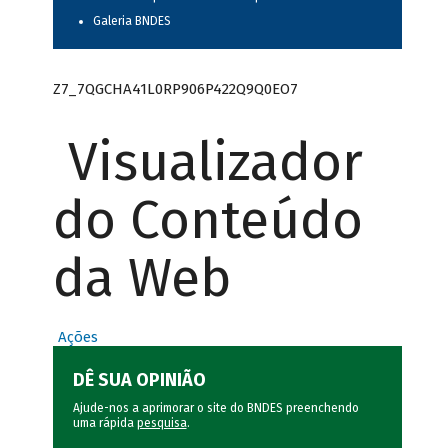
Galeria BNDES
Z7_7QGCHA41L0RP906P422Q9Q0EO7
Visualizador
do Conteúdo
da Web
Ações
DÊ SUA OPINIÃO
Ajude-nos a aprimorar o site do BNDES preenchendo
uma rápida
pesquisa
.