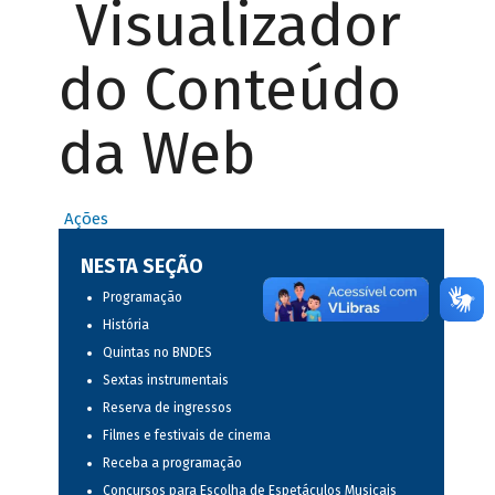
Visualizador
do Conteúdo
da Web
Ações
NESTA SEÇÃO
Programação
História
Quintas no BNDES
Sextas instrumentais
Reserva de ingressos
Filmes e festivais de cinema
Receba a programação
Concursos para Escolha de Espetáculos Musicais