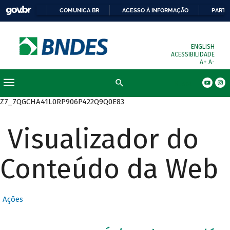
COMUNICA BR
ACESSO À INFORMAÇÃO
PARTI
ENGLISH
ACESSIBILIDADE
A+
A-
Busca
Z7_7QGCHA41L0RP906P422Q9Q0E83
Visualizador do
Conteúdo da Web
Ações