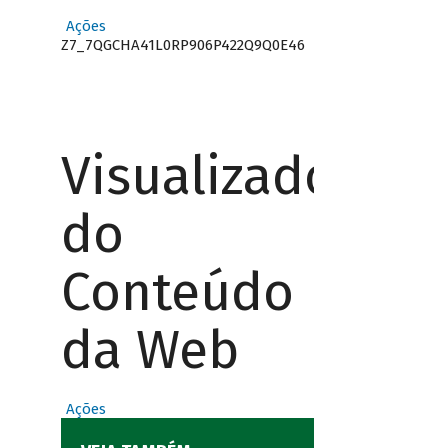
Ações
Z7_7QGCHA41L0RP906P422Q9Q0E46
Visualizador
do
Conteúdo
da Web
Ações