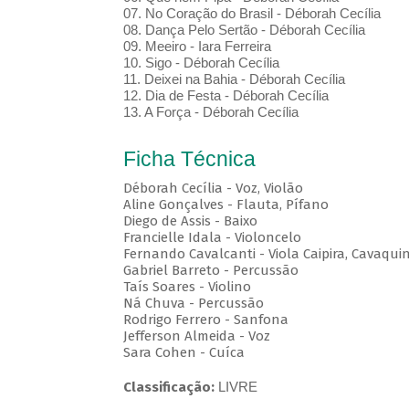
07. No Coração do Brasil - Déborah Cecília
08. Dança Pelo Sertão - Déborah Cecília
09. Meeiro - Iara Ferreira
10. Sigo - Déborah Cecília
11. Deixei na Bahia - Déborah Cecília
12. Dia de Festa - Déborah Cecília
13. A Força - Déborah Cecília
Ficha Técnica
Déborah Cecília - Voz, Violão
Aline Gonçalves - Flauta, Pífano
Diego de Assis - Baixo
Francielle Idala - Violoncelo
Fernando Cavalcanti - Viola Caipira, Cavaqui
Gabriel Barreto - Percussão
Taís Soares - Violino
Ná Chuva - Percussão
Rodrigo Ferrero - Sanfona
Jefferson Almeida - Voz
Sara Cohen - Cuíca
Classificação:
LIVRE