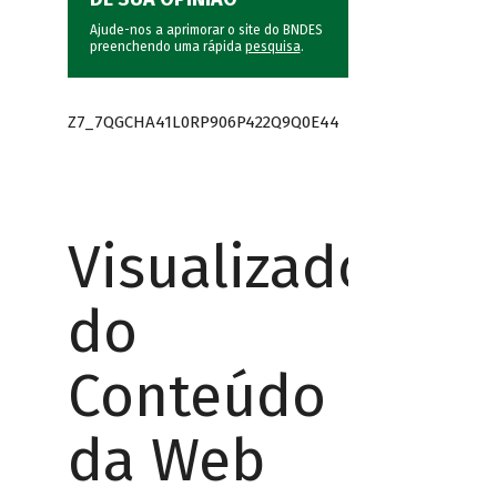
Ajude-nos a aprimorar o site do BNDES
preenchendo uma rápida
pesquisa
.
Z7_7QGCHA41L0RP906P422Q9Q0E44
Visualizador
do
Conteúdo
da Web