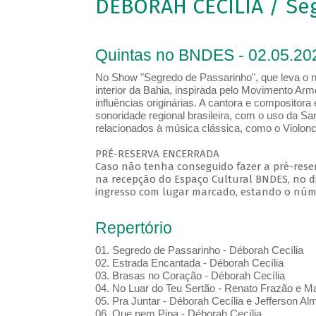
DÉBORAH CECÍLIA / Se
Quintas no BNDES - 02.05.20
No Show "Segredo de Passarinho", que leva o n
interior da Bahia, inspirada pelo Movimento Arm
influências originárias. A cantora e composito
sonoridade regional brasileira, com o uso da S
relacionados à música clássica, como o Violonce
PRÉ-RESERVA ENCERRADA
Caso não tenha conseguido fazer a pré-reser
na recepção do Espaço Cultural BNDES, no di
ingresso com lugar marcado, estando o númer
Repertório
01. Segredo de Passarinho - Déborah Cecília
02. Estrada Encantada - Déborah Cecília
03. Brasas no Coração - Déborah Cecília
04. No Luar do Teu Sertão - Renato Frazão e M
05. Pra Juntar - Déborah Cecília e Jefferson Al
06. Que nem Pipa - Déborah Cecília