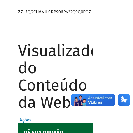
Z7_7QGCHA41L0RP906P422Q9Q0EO7
Visualizador
do
Conteúdo
da Web
Ações
DÊ SUA OPINIÃO