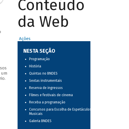
Conteúdo
da Web
o
Ações
NESTA SEÇÃO
Programação
História
ssos
s um
Quintas no BNDES
io.
Sextas instrumentais
Reserva de ingressos
Filmes e festivais de cinema
Receba a programação
Concursos para Escolha de Espetáculos
Musicais
Galeria BNDES