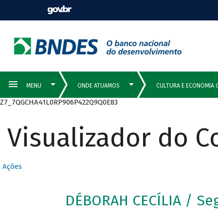
Z7_7QGCHA41L0RP906P422Q9Q0E83
Visualizador do 
Ações
DÉBORAH CECÍLIA / Se