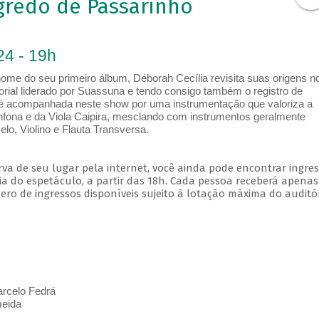
gredo de Passarinho
24 - 19h
ome do seu primeiro álbum, Déborah Cecília revisita suas origens n
orial liderado por Suassuna e tendo consigo também o registro de
ra é acompanhada neste show por uma instrumentação que valoriza a
anfona e da Viola Caipira, mesclando com instrumentos geralmente
lo, Violino e Flauta Transversa.
va de seu lugar pela internet, você ainda pode encontrar ingre
a do espetáculo, a partir das 18h. Cada pessoa receberá apena
o de ingressos disponíveis sujeito à lotação máxima do auditór
arcelo Fedrá
meida