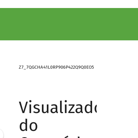
Z7_7QGCHA41L0RP906P422Q9Q0EO5
Visualizador
do