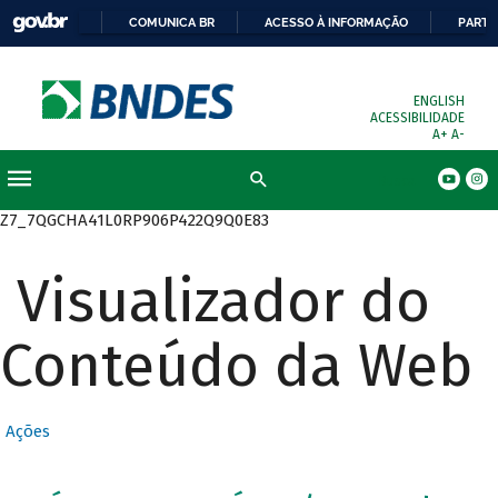
COMUNICA BR
ACESSO À INFORMAÇÃO
PARTI
ENGLISH
ACESSIBILIDADE
A+
A-
Busca
Z7_7QGCHA41L0RP906P422Q9Q0E83
Visualizador do
Conteúdo da Web
Ações