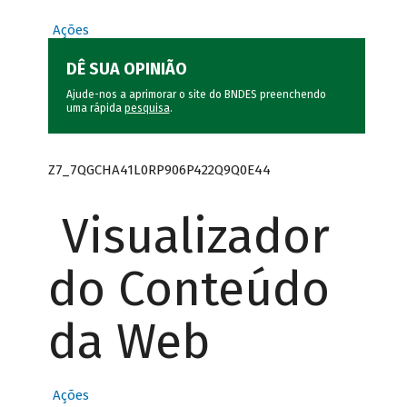
Ações
DÊ SUA OPINIÃO
Ajude-nos a aprimorar o site do BNDES preenchendo
uma rápida
pesquisa
.
Z7_7QGCHA41L0RP906P422Q9Q0E44
Visualizador
do Conteúdo
da Web
Ações