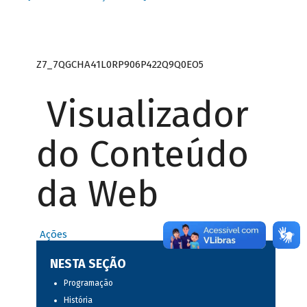
Z7_7QGCHA41L0RP906P422Q9Q0EO5
Visualizador
do Conteúdo
da Web
Ações
NESTA SEÇÃO
Programação
História