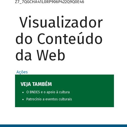
Z7_7QGCHA41L0RP906P422Q9Q0E46
Visualizador
do Conteúdo
da Web
Ações
VEJA TAMBÉM
O BNDES e o apoio à cultura
Patrocínio a eventos culturais