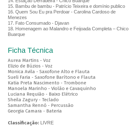
14. Estação Derradeira - Chico Buarque
15. Bambu de bambu - Patrício Teixeira e domínio publico
16. Quem Sou Eu pra Perdoar - Carolina Cardoso de
Menezes
17. Fato Consumado - Djavan
18. Homenagem ao Malandro e Feijoada Completa – Chico
Buarque
Ficha Técnica
Aurea Martins - Voz
Elizio de Búzios - Voz
Monica Avila - Saxofone Alto e Flauta
Sueli Faria - Saxofone Barítono e Flauta
Katia Preta Nascimento - Trombone
Manoela Marinho - Violão e Cavaquinho
Luciana Requião - Baixo Elétrico
Sheila Zagury - Teclado
Samantha Rennó - Percussão
Georgia Camara - Bateria
Classificação:
LIVRE