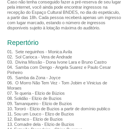
Caso não tenha conseguido fazer a pré-reserva de seu lugar
pela internet, você ainda pode encontrar ingressos na
recepção do Espaço Cultural BNDES, no dia do espetáculo,
a partir das 18h. Cada pessoa receberá apenas um ingresso
com lugar marcado, estando o número de ingressos
disponíveis sujeito à lotação máxima do auditório.
Repertório
01. Sete neguinhos - Monica Avila
02. Sol Carioca - Vera de Andrade
03. Divina Missão - Dona Ivone Lara e Bruno Castro
04. Samba com Dengo - Angela Suarez e Paulo Cesar
Pinheiro
05. Samba da Zona - Joyce
06. O Morro Não Tem Vez - Tom Jobim e Vinicius de
Moraes
07. Te queria - Elizio de Búzios
08. Solidão - Elizio de Buzios
09. Tamanqueiro - Elizio de Buzios
10. Tororó - Elizio de Buzios a partir de domínio publico
11. Sou um Louco - Elizo de Buzios
12. Barraco - Elizio de Buzios
13. Comadre dela - Elizio de Buzios