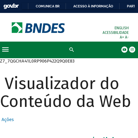
COMUNICA BR
ACESSO À INFORMAÇÃO
PARTI
ENGLISH
ACESSIBILIDADE
A+
A-
Busca
Z7_7QGCHA41L0RP906P422Q9Q0E83
Visualizador do
Conteúdo da Web
Ações