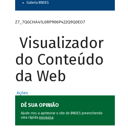
Galeria BNDES
Z7_7QGCHA41L0RP906P422Q9Q0EO7
Visualizador
do Conteúdo
da Web
Ações
DÊ SUA OPINIÃO
Ajude-nos a aprimorar o site do BNDES preenchendo
uma rápida
pesquisa
.