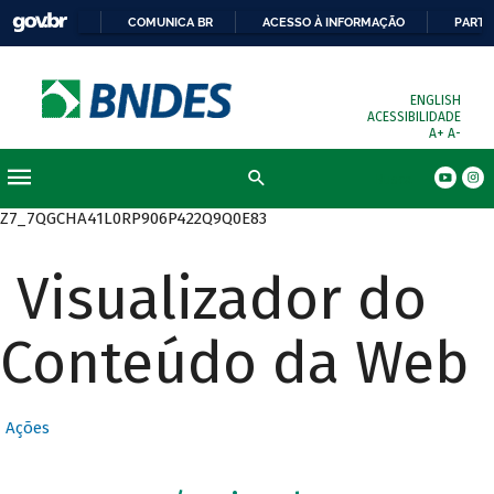
COMUNICA BR
ACESSO À INFORMAÇÃO
PARTI
ENGLISH
ACESSIBILIDADE
A+
A-
Busca
Z7_7QGCHA41L0RP906P422Q9Q0E83
Visualizador do
Conteúdo da Web
Ações