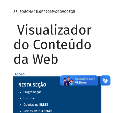
Z7_7QGCHA41L0RP906P422Q9Q0EO5
Visualizador
do Conteúdo
da Web
Ações
NESTA SEÇÃO
Programação
História
Quintas no BNDES
Sextas instrumentais