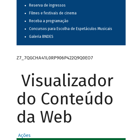
Reserva de ingressos
Filmes e festivais de cinema
Receba a programação
Concursos para Escolha de Espetáculos Musicais
Galeria BNDES
Z7_7QGCHA41L0RP906P422Q9Q0EO7
Visualizador
do Conteúdo
da Web
Ações