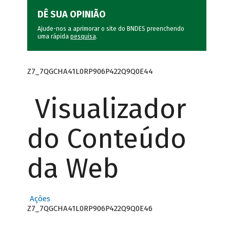
DÊ SUA OPINIÃO
Ajude-nos a aprimorar o site do BNDES preenchendo
uma rápida
pesquisa
.
Z7_7QGCHA41L0RP906P422Q9Q0E44
Visualizador
do Conteúdo
da Web
Ações
Z7_7QGCHA41L0RP906P422Q9Q0E46