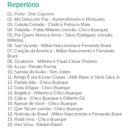
Repertório
01. Porto - Dori Caymmi
02. Me Deixa em Paz - Ayrton Amorim e Monsueto
03. Cebola Cortada - Clodô e Petrúcio Maia
04. Yolanda - Pablo Milanes (versão: Chico Buarque)
05. Por Quem Merece Amor - Silvio Rodriguez (versão:
Miltinho)
06. San Vicente - Milton Nascimento e Fernando Brant
07. Canção da América - Milton Nascimento e Fernando
Brant
08. Cicatrizes - Miltinho e Paulo César Pinheiro
09. A Lua - Renato Rocha
10. Samba do Avião - Tom Jobim
11. Amigo É pra Essas Coisas - Aldir Blanc e Silvio Silva Jr
12. Partido Alto - Chico Buarque
13. Gota d'Água - Chico Buarque
14. Angélica - Miltinho e Chico Buarque
15. Cálice - Chico Buarque e Gilberto Gil
16. Apesar de Você - Chico Buarque
17. Que Tal um samba - Chico Buarque
18. Notícias do Brasil - Milton Nascimento e Fernando Brant
19. Roda Viva - Chico Buarque
20. Vira Virou - Kleiton Ramil