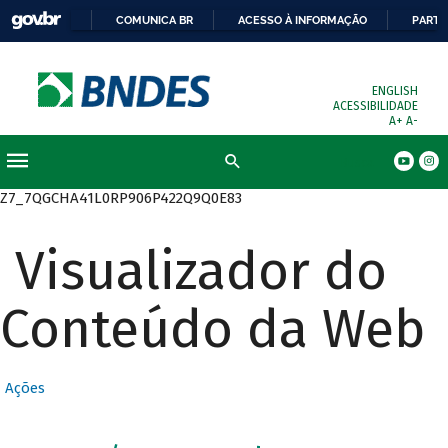
COMUNICA BR
ACESSO À INFORMAÇÃO
PARTI
ENGLISH
ACESSIBILIDADE
A+
A-
Busca
Z7_7QGCHA41L0RP906P422Q9Q0E83
Visualizador do
Conteúdo da Web
Ações