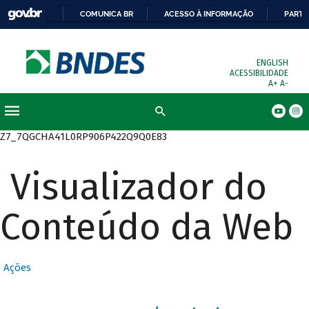
COMUNICA BR
ACESSO À INFORMAÇÃO
PARTI
ENGLISH
ACESSIBILIDADE
A+
A-
Busca
Z7_7QGCHA41L0RP906P422Q9Q0E83
Visualizador do
Conteúdo da Web
Ações