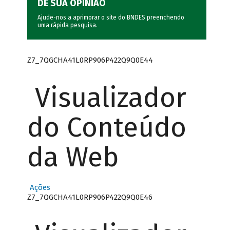
DÊ SUA OPINIÃO
Ajude-nos a aprimorar o site do BNDES preenchendo
uma rápida
pesquisa
.
Z7_7QGCHA41L0RP906P422Q9Q0E44
Visualizador
do Conteúdo
da Web
Ações
Z7_7QGCHA41L0RP906P422Q9Q0E46