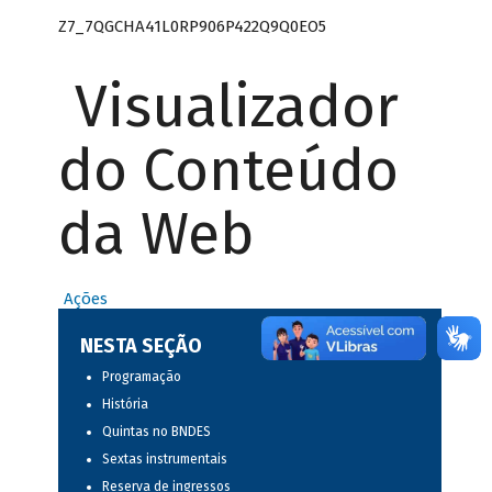
Z7_7QGCHA41L0RP906P422Q9Q0EO5
Visualizador
do Conteúdo
da Web
Ações
NESTA SEÇÃO
Programação
História
Quintas no BNDES
Sextas instrumentais
Reserva de ingressos