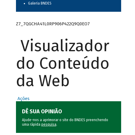
Galeria BNDES
Z7_7QGCHA41L0RP906P422Q9Q0EO7
Visualizador
do Conteúdo
da Web
Ações
DÊ SUA OPINIÃO
Ajude-nos a aprimorar o site do BNDES preenchendo
uma rápida
pesquisa
.