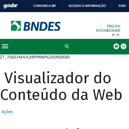
COMUNICA BR
ACESSO À INFORMAÇÃO
PARTI
ENGLISH
ACESSIBILIDADE
A+
A-
Busca
Z7_7QGCHA41L0RP906P422Q9Q0E83
Visualizador do
Conteúdo da Web
Ações