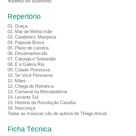
máxima do auditório.
Repertório
01. Graça
02. Mar de Minha mãe
03. Candeeiro, Mariposa
04. Papoula Brava
05. Plano de carreira
06. Desamanhecido
07. Calunga e Sebastião
08. E a Galera Ria
09. Cidade Possessa
10. Se Você Pensasse
11. Mães
12. Chega de Retranca
13. Carnaval na Mesopotâmia
14. Levante Sul
15. História da Revolução Caraíba
16. Nascença
Todas as músicas são de autoria de Thiago Amud.
Ficha Técnica