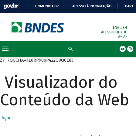
COMUNICA BR
ACESSO À INFORMAÇÃO
PARTI
ENGLISH
ACESSIBILIDADE
A+
A-
Busca
Z7_7QGCHA41L0RP906P422Q9Q0E83
Visualizador do
Conteúdo da Web
Ações