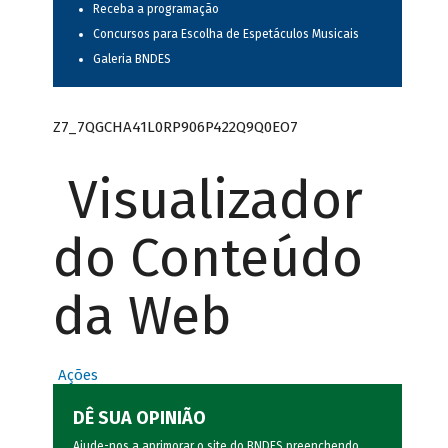
Receba a programação
Concursos para Escolha de Espetáculos Musicais
Galeria BNDES
Z7_7QGCHA41L0RP906P422Q9Q0EO7
Visualizador
do Conteúdo
da Web
Ações
DÊ SUA OPINIÃO
Ajude-nos a aprimorar o site do BNDES preenchendo