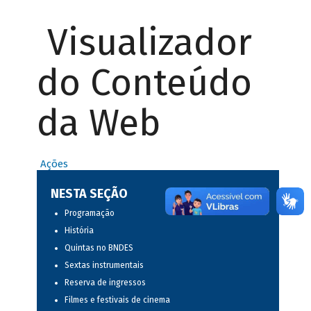
Visualizador
do Conteúdo
da Web
Ações
NESTA SEÇÃO
Programação
História
Quintas no BNDES
Sextas instrumentais
Reserva de ingressos
Filmes e festivais de cinema