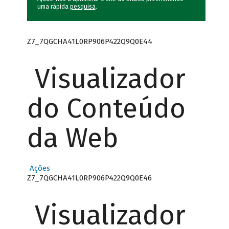
uma rápida
pesquisa
.
Z7_7QGCHA41L0RP906P422Q9Q0E44
Visualizador
do Conteúdo
da Web
Ações
Z7_7QGCHA41L0RP906P422Q9Q0E46
Visualizador