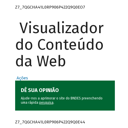
Z7_7QGCHA41L0RP906P422Q9Q0EO7
Visualizador
do Conteúdo
da Web
Ações
DÊ SUA OPINIÃO
Ajude-nos a aprimorar o site do BNDES preenchendo
uma rápida
pesquisa
.
Z7_7QGCHA41L0RP906P422Q9Q0E44