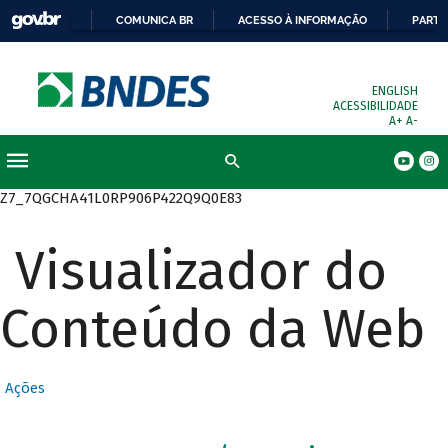
COMUNICA BR
ACESSO À INFORMAÇÃO
PARTI
ENGLISH
ACESSIBILIDADE
A+
A-
Busca
Z7_7QGCHA41L0RP906P422Q9Q0E83
Visualizador do
Conteúdo da Web
Ações