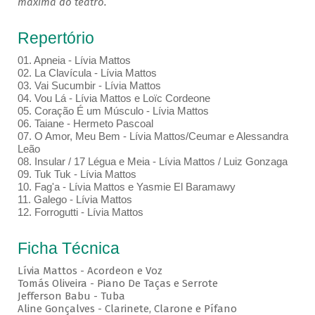
máxima do teatro.
Repertório
01. Apneia - Lívia Mattos
02. La Clavícula - Lívia Mattos
03. Vai Sucumbir - Lívia Mattos
04. Vou Lá - Lívia Mattos e Loïc Cordeone
05. Coração É um Músculo - Lívia Mattos
06. Taiane - Hermeto Pascoal
07. O Amor, Meu Bem - Lívia Mattos/Ceumar e Alessandra
Leão
08. Insular / 17 Légua e Meia - Lívia Mattos / Luiz Gonzaga
09. Tuk Tuk - Lívia Mattos
10. Fag'a - Lívia Mattos e Yasmie El Baramawy
11. Galego - Lívia Mattos
12. Forrogutti - Lívia Mattos
Ficha Técnica
Lívia Mattos - Acordeon e Voz
Tomás Oliveira - Piano De Taças e Serrote
Jefferson Babu - Tuba
Aline Gonçalves - Clarinete, Clarone e Pífano