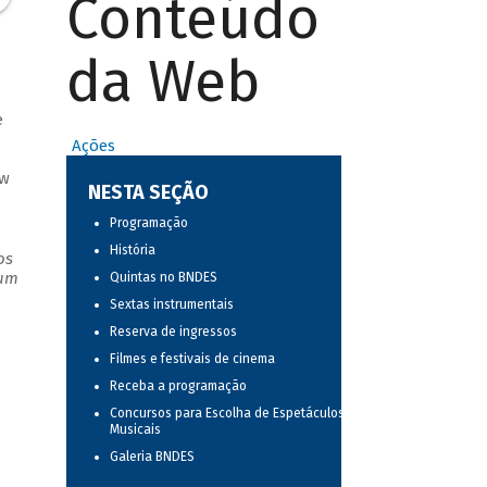
Conteúdo
da Web
e
Ações
ow
NESTA SEÇÃO
Programação
História
os
 um
Quintas no BNDES
Sextas instrumentais
Reserva de ingressos
Filmes e festivais de cinema
Receba a programação
Concursos para Escolha de Espetáculos
Musicais
Galeria BNDES