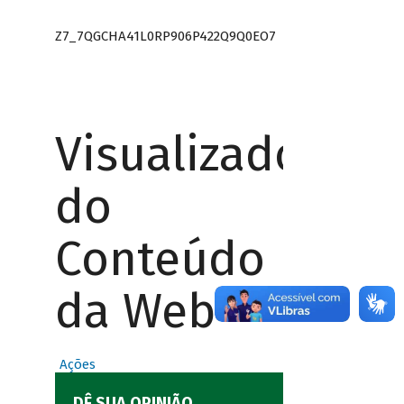
Z7_7QGCHA41L0RP906P422Q9Q0EO7
Visualizador
do
Conteúdo
da Web
Ações
DÊ SUA OPINIÃO