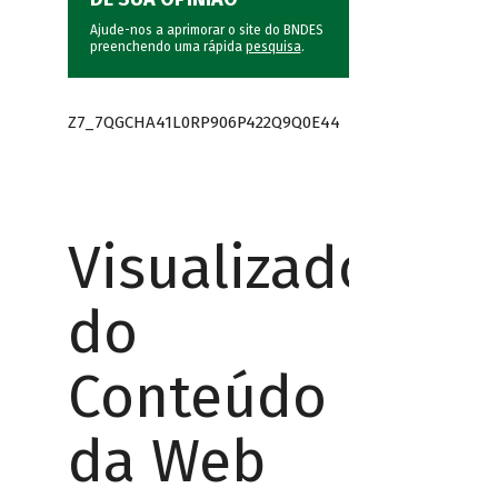
Ajude-nos a aprimorar o site do BNDES
preenchendo uma rápida
pesquisa
.
Z7_7QGCHA41L0RP906P422Q9Q0E44
Visualizador
do
Conteúdo
da Web