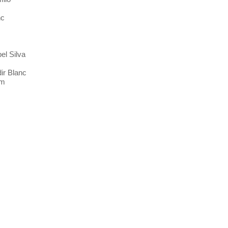
nc
el Silva
ir Blanc
am