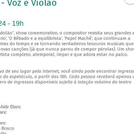
- Voz e Violão
24 - 19h
Violão”, show comemorativo, o compositor revisita seus grandes 
io’, ‘O Bêbado e a equilibrista’, ‘Papel Machê’, que continuam a
eiras do tempo e se tornando verdadeiros tesouros musicais que
novas canções (já que nunca parou de compor pérolas). Um sh
rtista completo, atemporal, ímpar e que adora estar no palco.
a de seu lugar pela internet, você ainda pode encontrar ingress
a do espetáculo, a partir das 18h. Cada pessoa receberá apenas
o de ingressos disponíveis sujeito à lotação máxima do teatro
Aldir Blanc
lanc
lanc
o Bosco
ílio