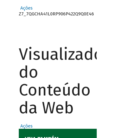
Ações
Z7_7QGCHA41L0RP906P422Q9Q0E46
Visualizador
do
Conteúdo
da Web
Ações