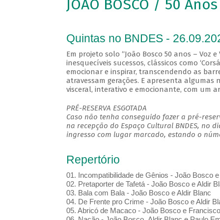
JOÃO BOSCO / 50 Anos 
Quintas no BNDES - 26.09.20
Em projeto solo “João Bosco 50 anos – Voz e 
inesquecíveis sucessos, clássicos como ‘Corsár
emocionar e inspirar, transcendendo as barr
atravessam gerações. E apresenta algumas 
visceral, interativo e emocionante, com um a
PRÉ-RESERVA ESGOTADA
Caso não tenha conseguido fazer a pré-reserv
na recepção do Espaço Cultural BNDES, no di
ingresso com lugar marcado, estando o númer
Repertório
01. Incompatibilidade de Gênios - João Bosco e 
02. Pretaporter de Tafetá - João Bosco e Aldir B
03. Bala com Bala - João Bosco e Aldir Blanc
04. De Frente pro Crime - João Bosco e Aldir B
05. Abricó de Macaco - João Bosco e Francisc
06. Nação - João Bosco, Aldir Blanc e Paulo Em