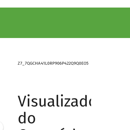
Z7_7QGCHA41L0RP906P422Q9Q0EO5
Visualizador
do