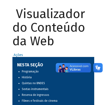
Visualizador
do Conteúdo
da Web
Ações
NESTA SEÇÃO
Programação
História
Quintas no BNDES
Sextas instrumentais
Reserva de ingressos
Filmes e festivais de cinema