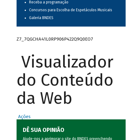
Receba a programação
Concursos para Escolha de Espetáculos Musicais
Galeria BNDES
Z7_7QGCHA41L0RP906P422Q9Q0EO7
Visualizador
do Conteúdo
da Web
Ações
DÊ SUA OPINIÃO
Ajude-nos a aprimorar o site do BNDES preenchendo