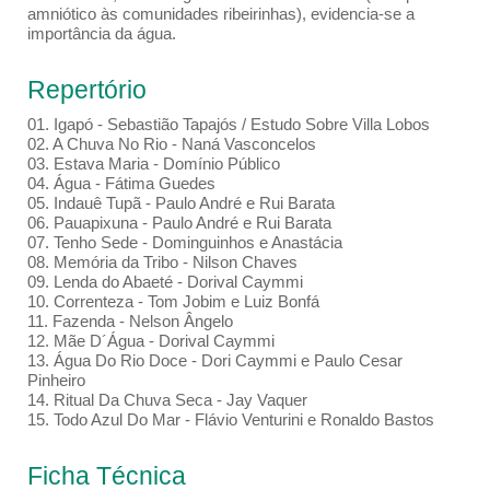
amniótico às comunidades ribeirinhas), evidencia-se a
importância da água.
Repertório
01. Igapó - Sebastião Tapajós / Estudo Sobre Villa Lobos
02. A Chuva No Rio - Naná Vasconcelos
03. Estava Maria - Domínio Público
04. Água - Fátima Guedes
05. Indauê Tupã - Paulo André e Rui Barata
06. Pauapixuna - Paulo André e Rui Barata
07. Tenho Sede - Dominguinhos e Anastácia
08. Memória da Tribo - Nilson Chaves
09. Lenda do Abaeté - Dorival Caymmi
10. Correnteza - Tom Jobim e Luiz Bonfá
11. Fazenda - Nelson Ângelo
12. Mãe D´Água - Dorival Caymmi
13. Água Do Rio Doce - Dori Caymmi e Paulo Cesar
Pinheiro
14. Ritual Da Chuva Seca - Jay Vaquer
15. Todo Azul Do Mar - Flávio Venturini e Ronaldo Bastos
Ficha Técnica