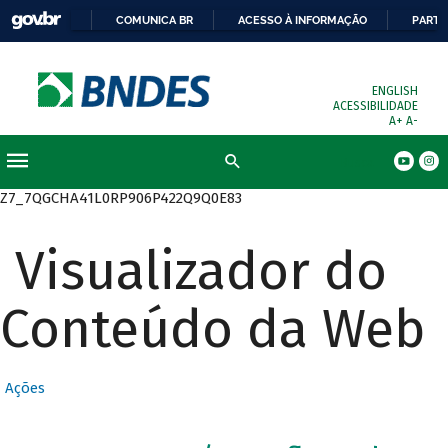
COMUNICA BR
ACESSO À INFORMAÇÃO
PARTI
ENGLISH
ACESSIBILIDADE
A+
A-
Busca
Z7_7QGCHA41L0RP906P422Q9Q0E83
Visualizador do
Conteúdo da Web
Ações