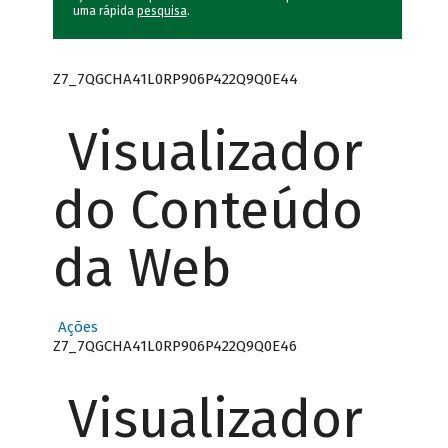
uma rápida
pesquisa
.
Z7_7QGCHA41L0RP906P422Q9Q0E44
Visualizador
do Conteúdo
da Web
Ações
Z7_7QGCHA41L0RP906P422Q9Q0E46
Visualizador