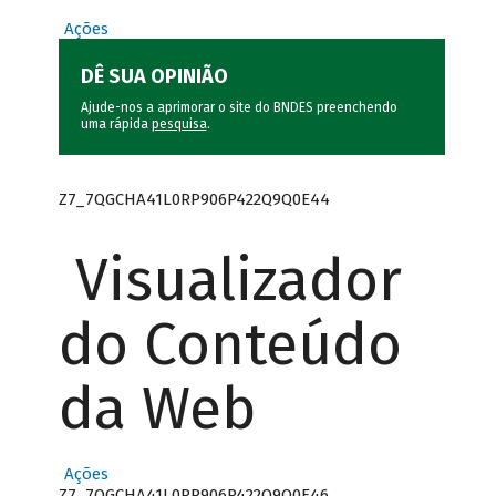
Ações
DÊ SUA OPINIÃO
Ajude-nos a aprimorar o site do BNDES preenchendo
uma rápida
pesquisa
.
Z7_7QGCHA41L0RP906P422Q9Q0E44
Visualizador
do Conteúdo
da Web
Ações
Z7_7QGCHA41L0RP906P422Q9Q0E46