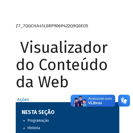
Z7_7QGCHA41L0RP906P422Q9Q0EO5
Visualizador
do Conteúdo
da Web
Ações
NESTA SEÇÃO
Programação
História