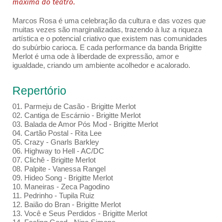
máxima do teatro.
Marcos Rosa é uma celebração da cultura e das vozes que
muitas vezes são marginalizadas, trazendo à luz a riqueza
artística e o potencial criativo que existem nas comunidades
do subúrbio carioca. E cada performance da banda Brigitte
Merlot é uma ode à liberdade de expressão, amor e
igualdade, criando um ambiente acolhedor e acalorado.
Repertório
01. Parmeju de Casão - Brigitte Merlot
02. Cantiga de Escárnio - Brigitte Merlot
03. Balada de Amor Pós Mod - Brigitte Merlot
04. Cartão Postal - Rita Lee
05. Crazy - Gnarls Barkley
06. Highway to Hell - AC/DC
07. Clichê - Brigitte Merlot
08. Palpite - Vanessa Rangel
09. Hideo Song - Brigitte Merlot
10. Maneiras - Zeca Pagodino
11. Pedrinho - Tupila Ruiz
12. Baião do Bran - Brigitte Merlot
13. Você e Seus Perdidos - Brigitte Merlot