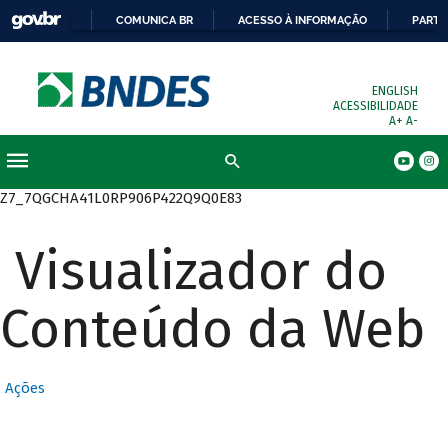
COMUNICA BR
ACESSO À INFORMAÇÃO
PARTI
ENGLISH
ACESSIBILIDADE
A+
A-
Busca
Z7_7QGCHA41L0RP906P422Q9Q0E83
Visualizador do
Conteúdo da Web
Ações