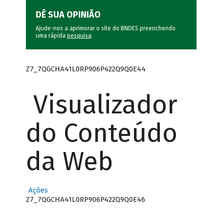
DÊ SUA OPINIÃO
Ajude-nos a aprimorar o site do BNDES preenchendo
uma rápida
pesquisa
.
Z7_7QGCHA41L0RP906P422Q9Q0E44
Visualizador
do Conteúdo
da Web
Ações
Z7_7QGCHA41L0RP906P422Q9Q0E46