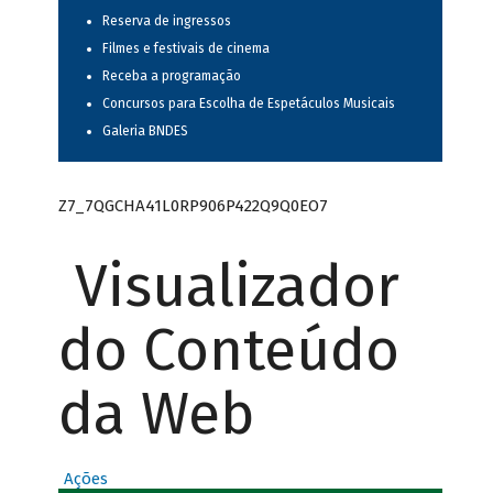
Reserva de ingressos
Filmes e festivais de cinema
Receba a programação
Concursos para Escolha de Espetáculos Musicais
Galeria BNDES
Z7_7QGCHA41L0RP906P422Q9Q0EO7
Visualizador
do Conteúdo
da Web
Ações