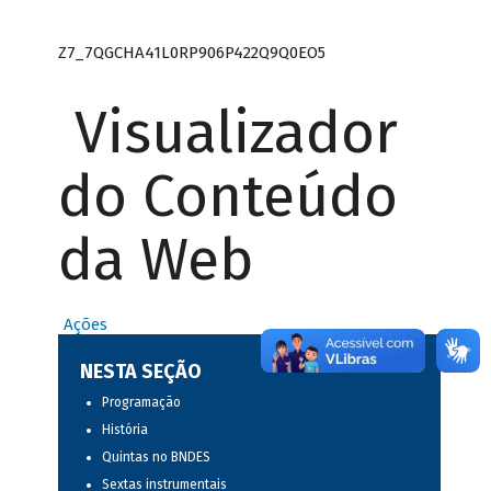
Z7_7QGCHA41L0RP906P422Q9Q0EO5
Visualizador
do Conteúdo
da Web
Ações
NESTA SEÇÃO
Programação
História
Quintas no BNDES
Sextas instrumentais