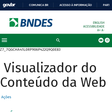
COMUNICA BR
ACESSO À INFORMAÇÃO
PARTI
ENGLISH
ACESSIBILIDADE
A+
A-
Busca
Z7_7QGCHA41L0RP906P422Q9Q0E83
Visualizador do
Conteúdo da Web
Ações