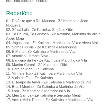
incluindo canções inéditas.
Repertório
01. Do Jeito que o Rei Mandou - Zé Katimba e João
Nogueira
02. Só dá Lalá - Zé Katimba, Serjão e Gibi
03. Tá Delícia, Tá Gostoso - Zé Katimba, Martinho da Vila e
Alceu Maia
04. Jaguatirica - Zé Katimba, Martinho da Vila e Alceu Maia
05. Somos Iguais - Zé Katimba e Mirandinha
06. Ê Mana - Zé Katimba e Martinho da Vila
07. Antonico - Ismael Silva
08. Bandeira da Fé - Zé Katimba e Martinho da Vila
09. Martim Cererê - Zé Katimba e Gibi
10. Paraíba Mãe - Zé Katimba
11. Minha e Tua - Zé Katimba e Martinho da Vila
12. Viola de Fita - Zé Katimba
13. É Tempo de Amar - Zé Katimba e Martinho da Vila
14. Brasil Menino - Zé Katimba e Martinho da Vila
15. Lara - Zé Katimba e Martinho da Vila
16. Meu Samba - Zé Katimba e Serginho Meriti
17. Amo e Acho Pouco - Zé Katimba e Martinho da Vila