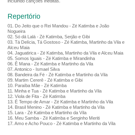
incluindo canções inéditas.
Repertório
01. Do Jeito que o Rei Mandou - Zé Katimba e João
Nogueira
02. Só dá Lalá - Zé Katimba, Serjão e Gibi
03. Tá Delícia, Tá Gostoso - Zé Katimba, Martinho da Vila e
Alceu Maia
04. Jaguatirica - Zé Katimba, Martinho da Vila e Alceu Maia
05. Somos Iguais - Zé Katimba e Mirandinha
06. Ê Mana - Zé Katimba e Martinho da Vila
07. Antonico - Ismael Silva
08. Bandeira da Fé - Zé Katimba e Martinho da Vila
09. Martim Cererê - Zé Katimba e Gibi
10. Paraíba Mãe - Zé Katimba
11. Minha e Tua - Zé Katimba e Martinho da Vila
12. Viola de Fita - Zé Katimba
13. É Tempo de Amar - Zé Katimba e Martinho da Vila
14. Brasil Menino - Zé Katimba e Martinho da Vila
15. Lara - Zé Katimba e Martinho da Vila
16. Meu Samba - Zé Katimba e Serginho Meriti
17. Amo e Acho Pouco - Zé Katimba e Martinho da Vila