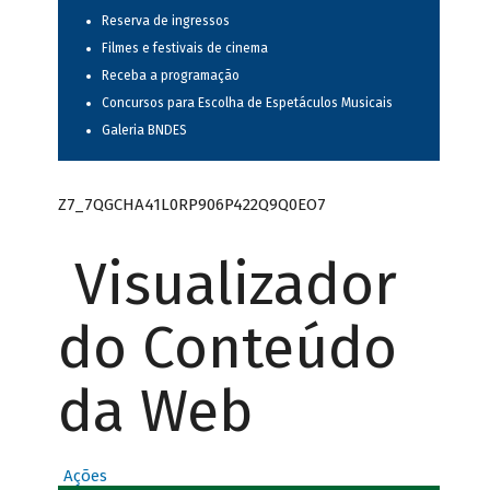
Reserva de ingressos
Filmes e festivais de cinema
Receba a programação
Concursos para Escolha de Espetáculos Musicais
Galeria BNDES
Z7_7QGCHA41L0RP906P422Q9Q0EO7
Visualizador
do Conteúdo
da Web
Ações