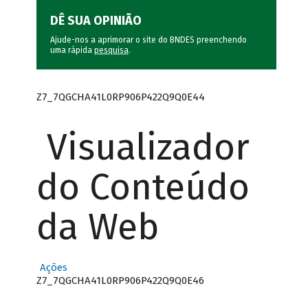
DÊ SUA OPINIÃO
Ajude-nos a aprimorar o site do BNDES preenchendo
uma rápida
pesquisa
.
Z7_7QGCHA41L0RP906P422Q9Q0E44
Visualizador
do Conteúdo
da Web
Ações
Z7_7QGCHA41L0RP906P422Q9Q0E46