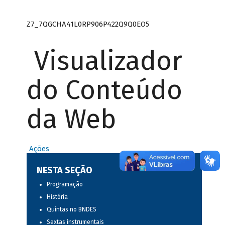
Z7_7QGCHA41L0RP906P422Q9Q0EO5
Visualizador
do Conteúdo
da Web
Ações
NESTA SEÇÃO
Programação
História
Quintas no BNDES
Sextas instrumentais