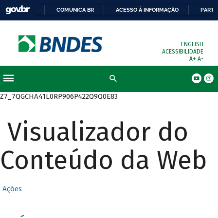
COMUNICA BR
ACESSO À INFORMAÇÃO
PARTI
ENGLISH
ACESSIBILIDADE
A+
A-
Busca
Z7_7QGCHA41L0RP906P422Q9Q0E83
Visualizador do
Conteúdo da Web
Ações