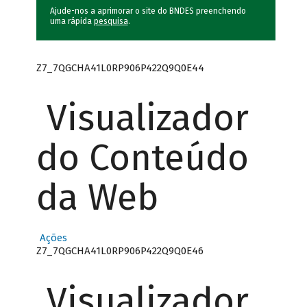
Ajude-nos a aprimorar o site do BNDES preenchendo
uma rápida
pesquisa
.
Z7_7QGCHA41L0RP906P422Q9Q0E44
Visualizador
do Conteúdo
da Web
Ações
Z7_7QGCHA41L0RP906P422Q9Q0E46
Visualizador