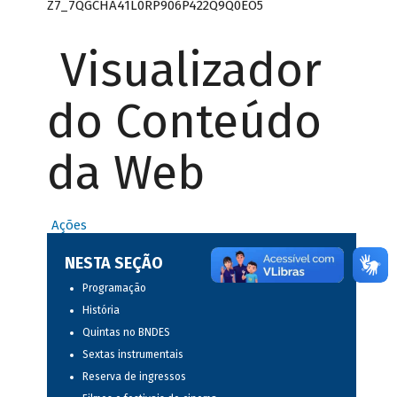
Z7_7QGCHA41L0RP906P422Q9Q0EO5
Visualizador
do Conteúdo
da Web
Ações
NESTA SEÇÃO
Programação
História
Quintas no BNDES
Sextas instrumentais
Reserva de ingressos