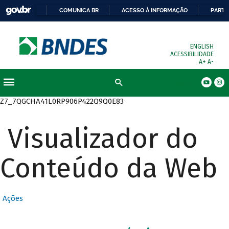
COMUNICA BR
ACESSO À INFORMAÇÃO
PARTI
ENGLISH
ACESSIBILIDADE
A+
A-
Busca
Z7_7QGCHA41L0RP906P422Q9Q0E83
Visualizador do
Conteúdo da Web
Ações