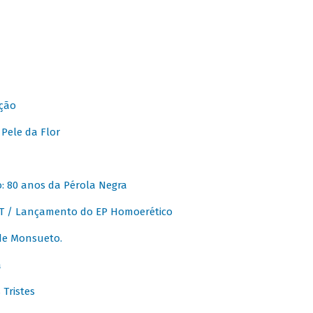
ção
Pele da Flor
 80 anos da Pérola Negra
T / Lançamento do EP Homoerético
de Monsueto.
a
Tristes