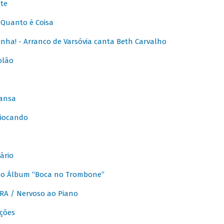
te
Quanto é Coisa
nha! - Arranco de Varsóvia canta Beth Carvalho
olão
ansa
iocando
ário
do Álbum “Boca no Trombone”
A / Nervoso ao Piano
ções