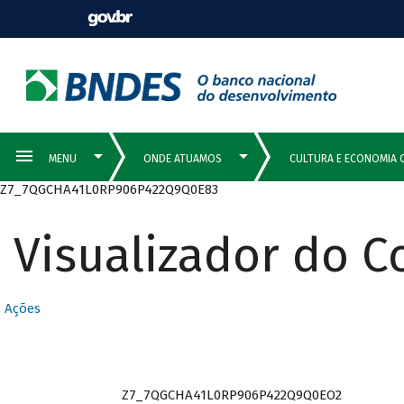
Z7_7QGCHA41L0RP906P422Q9Q0E83
Visualizador do 
Ações
Z7_7QGCHA41L0RP906P422Q9Q0EO2