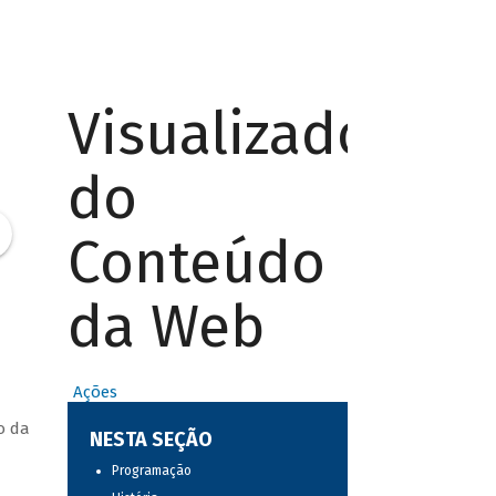
Visualizador
do
Conteúdo
da Web
Ações
o da
NESTA SEÇÃO
Programação