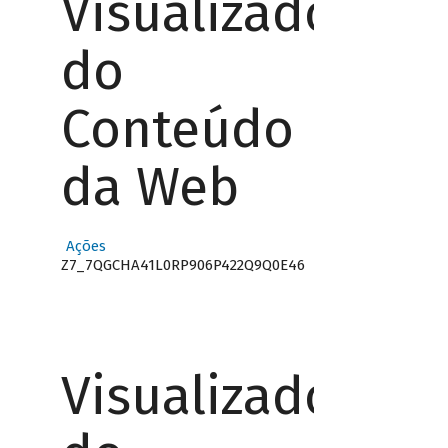
Visualizador
do
Conteúdo
da Web
Ações
Z7_7QGCHA41L0RP906P422Q9Q0E46
Visualizador