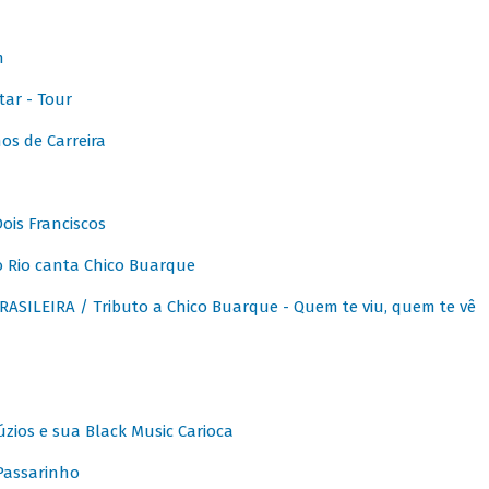
m
ar - Tour
os de Carreira
ois Franciscos
 Rio canta Chico Buarque
SILEIRA / Tributo a Chico Buarque - Quem te viu, quem te vê
zios e sua Black Music Carioca
Passarinho