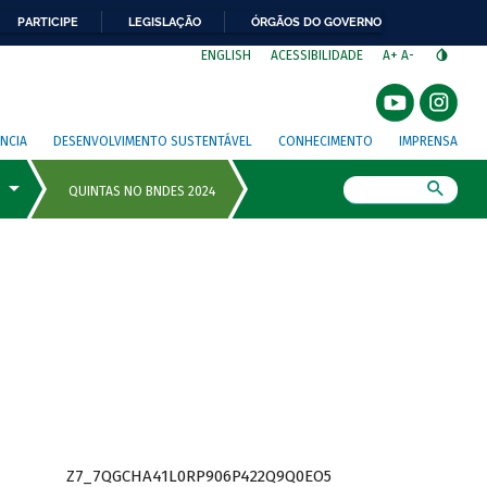
PARTICIPE
LEGISLAÇÃO
ÓRGÃOS DO GOVERNO
⁣
ENGLISH
ACESSIBILIDADE
A+
A-
NCIA
DESENVOLVIMENTO SUSTENTÁVEL
CONHECIMENTO
IMPRENSA
Busca
Z7_7QGCHA41L0RP906P422Q9Q0EO5