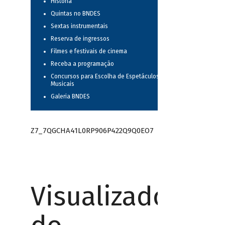
História
Quintas no BNDES
Sextas instrumentais
Reserva de ingressos
Filmes e festivais de cinema
Receba a programação
Concursos para Escolha de Espetáculos
Musicais
Galeria BNDES
Z7_7QGCHA41L0RP906P422Q9Q0EO7
Visualizador