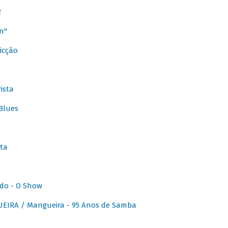
2
n"
icção
ista
Blues
ta
do - O Show
IRA / Mangueira - 95 Anos de Samba