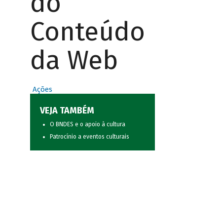
do
Conteúdo
da Web
Ações
VEJA TAMBÉM
O BNDES e o apoio à cultura
Patrocínio a eventos culturais