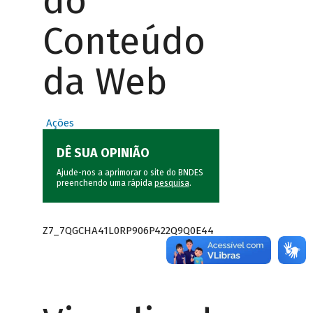
do
Conteúdo
da Web
Ações
DÊ SUA OPINIÃO
Ajude-nos a aprimorar o site do BNDES
preenchendo uma rápida
pesquisa
.
Z7_7QGCHA41L0RP906P422Q9Q0E44