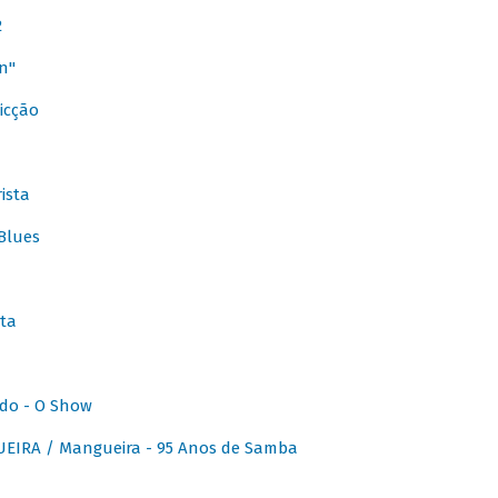
2
n"
icção
ista
Blues
ta
do - O Show
IRA / Mangueira - 95 Anos de Samba