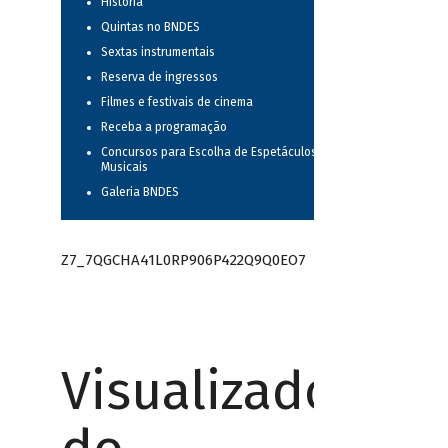
História
Quintas no BNDES
Sextas instrumentais
Reserva de ingressos
Filmes e festivais de cinema
Receba a programação
Concursos para Escolha de Espetáculos
Musicais
Galeria BNDES
Z7_7QGCHA41L0RP906P422Q9Q0EO7
Visualizador