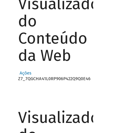
Visualizador
do
Conteúdo
da Web
Ações
Z7_7QGCHA41L0RP906P422Q9Q0E46
Visualizador