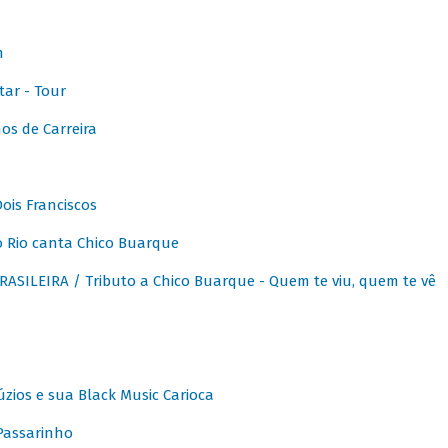
m
ar - Tour
os de Carreira
ois Franciscos
 Rio canta Chico Buarque
SILEIRA / Tributo a Chico Buarque - Quem te viu, quem te vê
zios e sua Black Music Carioca
Passarinho