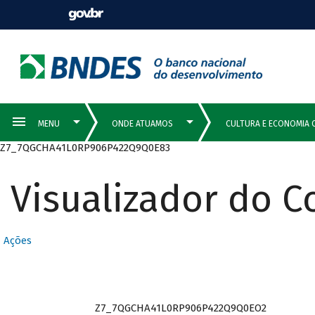
Z7_7QGCHA41L0RP906P422Q9Q0E83
Visualizador do 
Ações
Z7_7QGCHA41L0RP906P422Q9Q0EO2