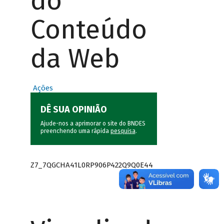
do
Conteúdo
da Web
Ações
DÊ SUA OPINIÃO
Ajude-nos a aprimorar o site do BNDES
preenchendo uma rápida
pesquisa
.
Z7_7QGCHA41L0RP906P422Q9Q0E44