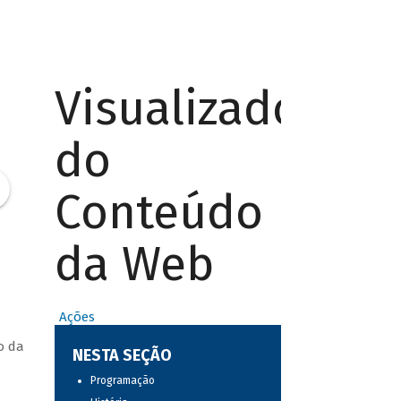
Visualizador
do
Conteúdo
da Web
Ações
o da
NESTA SEÇÃO
Programação