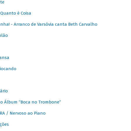
te
Quanto é Coisa
nha! - Arranco de Varsóvia canta Beth Carvalho
olão
ansa
iocando
ário
do Álbum “Boca no Trombone”
A / Nervoso ao Piano
ções