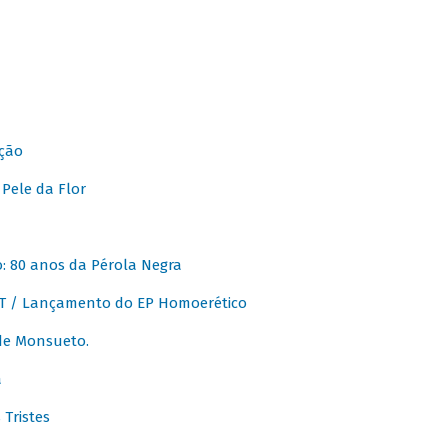
ção
Pele da Flor
 80 anos da Pérola Negra
T / Lançamento do EP Homoerético
de Monsueto.
a
Tristes