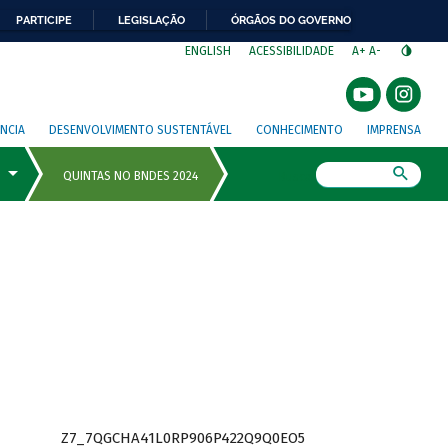
PARTICIPE
LEGISLAÇÃO
ÓRGÃOS DO GOVERNO
⁣
ENGLISH
ACESSIBILIDADE
A+
A-
NCIA
DESENVOLVIMENTO SUSTENTÁVEL
CONHECIMENTO
IMPRENSA
Busca
Z7_7QGCHA41L0RP906P422Q9Q0EO5