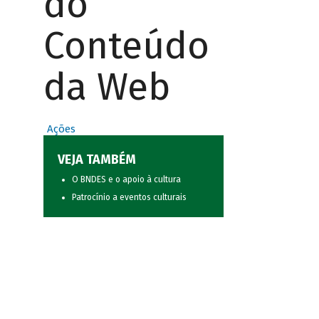
do
Conteúdo
da Web
Ações
VEJA TAMBÉM
O BNDES e o apoio à cultura
Patrocínio a eventos culturais