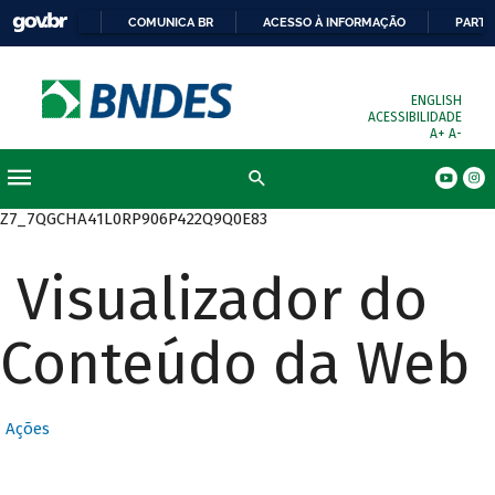
COMUNICA BR
ACESSO À INFORMAÇÃO
PARTI
ENGLISH
ACESSIBILIDADE
A+
A-
Busca
Z7_7QGCHA41L0RP906P422Q9Q0E83
Visualizador do
Conteúdo da Web
Ações