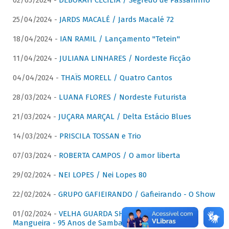
02/05/2024 -
DÉBORAH CECÍLIA / Segredo de Passarinho
25/04/2024 -
JARDS MACALÉ / Jards Macalé 72
18/04/2024 -
IAN RAMIL / Lançamento "Tetein"
11/04/2024 -
JULIANA LINHARES / Nordeste Ficção
04/04/2024 -
THAÏS MORELL / Quatro Cantos
28/03/2024 -
LUANA FLORES / Nordeste Futurista
21/03/2024 -
JUÇARA MARÇAL / Delta Estácio Blues
14/03/2024 -
PRISCILA TOSSAN e Trio
07/03/2024 -
ROBERTA CAMPOS / O amor liberta
29/02/2024 -
NEI LOPES / Nei Lopes 80
22/02/2024 -
GRUPO GAFIEIRANDO / Gafieirando - O Show
01/02/2024 -
VELHA GUARDA SHOW DA MANGUEIRA /
Mangueira - 95 Anos de Samba