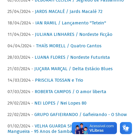
02/05/2024 -
DÉBORAH CECÍLIA / Segredo de Passarinho
25/04/2024 -
JARDS MACALÉ / Jards Macalé 72
18/04/2024 -
IAN RAMIL / Lançamento "Tetein"
11/04/2024 -
JULIANA LINHARES / Nordeste Ficção
04/04/2024 -
THAÏS MORELL / Quatro Cantos
28/03/2024 -
LUANA FLORES / Nordeste Futurista
21/03/2024 -
JUÇARA MARÇAL / Delta Estácio Blues
14/03/2024 -
PRISCILA TOSSAN e Trio
07/03/2024 -
ROBERTA CAMPOS / O amor liberta
29/02/2024 -
NEI LOPES / Nei Lopes 80
22/02/2024 -
GRUPO GAFIEIRANDO / Gafieirando - O Show
01/02/2024 -
VELHA GUARDA SHOW DA MANGUEIRA /
Mangueira - 95 Anos de Samba