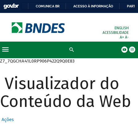
COMUNICA BR
ACESSO À INFORMAÇÃO
PARTI
ENGLISH
ACESSIBILIDADE
A+
A-
Busca
Z7_7QGCHA41L0RP906P422Q9Q0E83
Visualizador do
Conteúdo da Web
Ações