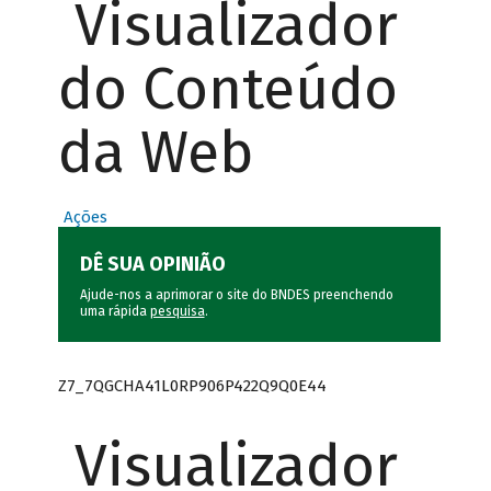
Visualizador
do Conteúdo
da Web
Ações
DÊ SUA OPINIÃO
Ajude-nos a aprimorar o site do BNDES preenchendo
uma rápida
pesquisa
.
Z7_7QGCHA41L0RP906P422Q9Q0E44
Visualizador