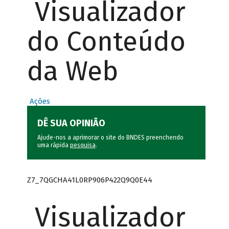
Visualizador
do Conteúdo
da Web
Ações
DÊ SUA OPINIÃO
Ajude-nos a aprimorar o site do BNDES preenchendo
uma rápida
pesquisa
.
Z7_7QGCHA41L0RP906P422Q9Q0E44
Visualizador