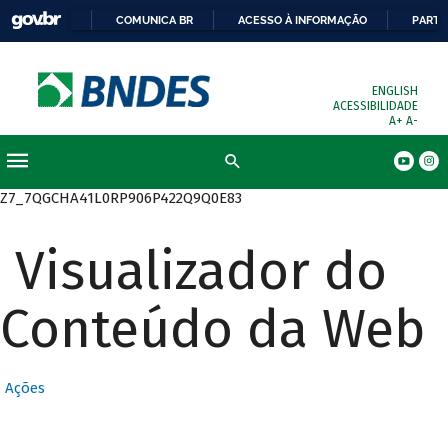
COMUNICA BR
ACESSO À INFORMAÇÃO
PARTI
ENGLISH
ACESSIBILIDADE
A+
A-
Busca
Z7_7QGCHA41L0RP906P422Q9Q0E83
Visualizador do
Conteúdo da Web
Ações