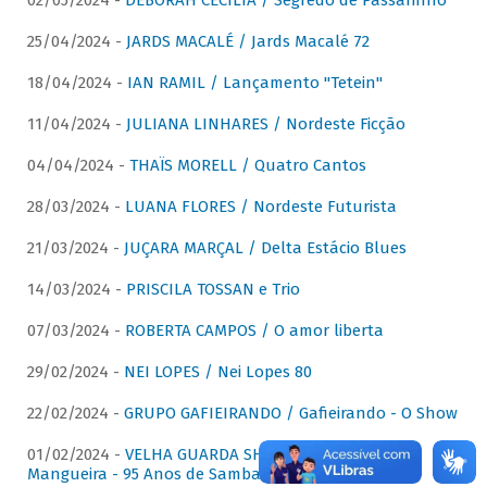
02/05/2024 -
DÉBORAH CECÍLIA / Segredo de Passarinho
25/04/2024 -
JARDS MACALÉ / Jards Macalé 72
18/04/2024 -
IAN RAMIL / Lançamento "Tetein"
11/04/2024 -
JULIANA LINHARES / Nordeste Ficção
04/04/2024 -
THAÏS MORELL / Quatro Cantos
28/03/2024 -
LUANA FLORES / Nordeste Futurista
21/03/2024 -
JUÇARA MARÇAL / Delta Estácio Blues
14/03/2024 -
PRISCILA TOSSAN e Trio
07/03/2024 -
ROBERTA CAMPOS / O amor liberta
29/02/2024 -
NEI LOPES / Nei Lopes 80
22/02/2024 -
GRUPO GAFIEIRANDO / Gafieirando - O Show
01/02/2024 -
VELHA GUARDA SHOW DA MANGUEIRA /
Mangueira - 95 Anos de Samba