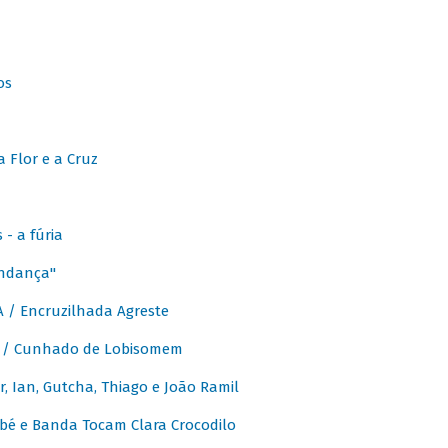
os
 Flor e a Cruz
- a fúria
Andança"
 / Encruzilhada Agreste
 / Cunhado de Lobisomem
or, Ian, Gutcha, Thiago e João Ramil
bé e Banda Tocam Clara Crocodilo