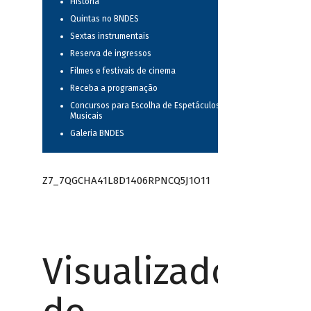
História
Quintas no BNDES
Sextas instrumentais
Reserva de ingressos
Filmes e festivais de cinema
Receba a programação
Concursos para Escolha de Espetáculos
Musicais
Galeria BNDES
Z7_7QGCHA41L8D1406RPNCQ5J1O11
Visualizador