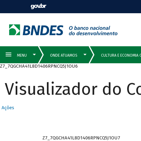
Z7_7QGCHA41L8D1406RPNCQ5J1OU6
Visualizador do 
Ações
Z7_7QGCHA41L8D1406RPNCQ5J1OU7