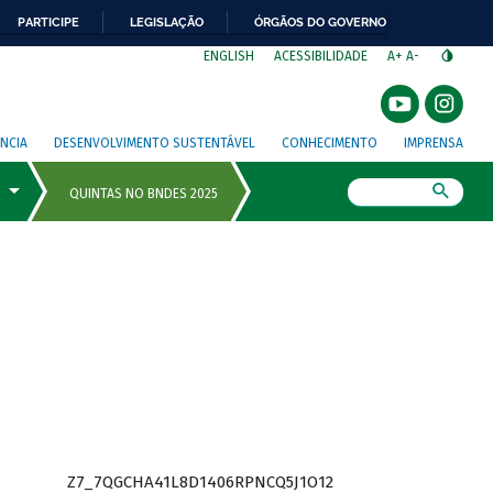
PARTICIPE
LEGISLAÇÃO
ÓRGÃOS DO GOVERNO
⁣
ENGLISH
ACESSIBILIDADE
A+
A-
NCIA
DESENVOLVIMENTO SUSTENTÁVEL
CONHECIMENTO
IMPRENSA
Busca
Z7_7QGCHA41L8D1406RPNCQ5J1O12