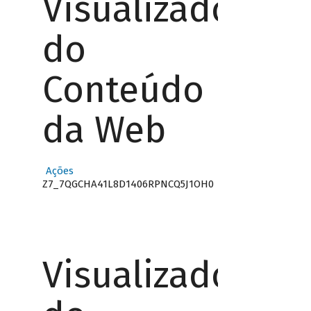
Visualizador
do
Conteúdo
da Web
Ações
Z7_7QGCHA41L8D1406RPNCQ5J1OH0
Visualizador