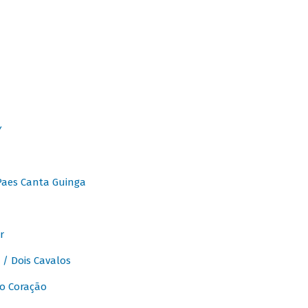
Y
Paes Canta Guinga
r
/ Dois Cavalos
o Coração