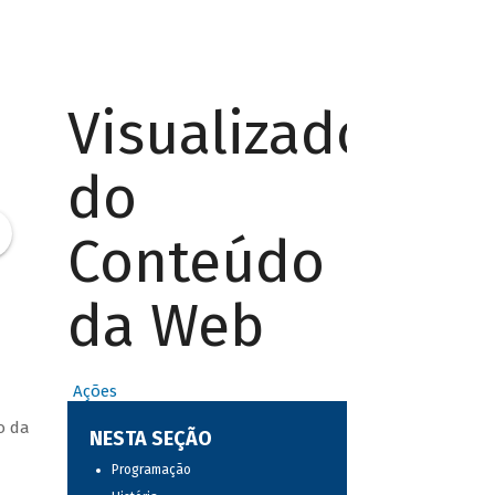
Visualizador
do
Conteúdo
da Web
Ações
o da
NESTA SEÇÃO
Programação