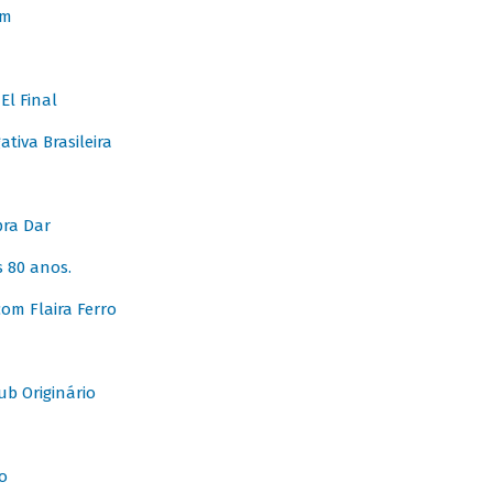
em
l Final
tiva Brasileira
pra Dar
 80 anos.
om Flaira Ferro
b Originário
o