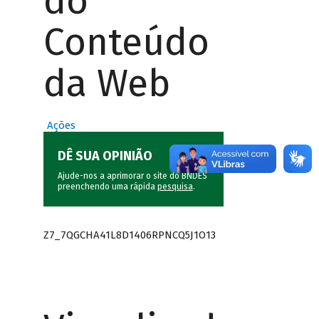
do
Conteúdo
da Web
Ações
DÊ SUA OPINIÃO
Ajude-nos a aprimorar o site do BNDES
preenchendo uma rápida
pesquisa
.
Z7_7QGCHA41L8D1406RPNCQ5J1O13