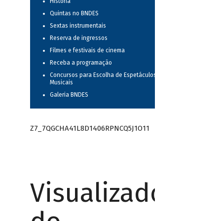
História
Quintas no BNDES
Sextas instrumentais
Reserva de ingressos
Filmes e festivais de cinema
Receba a programação
Concursos para Escolha de Espetáculos
Musicais
Galeria BNDES
Z7_7QGCHA41L8D1406RPNCQ5J1O11
Visualizador