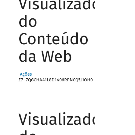
Visualizador
do
Conteúdo
da Web
Ações
Z7_7QGCHA41L8D1406RPNCQ5J1OH0
Visualizador