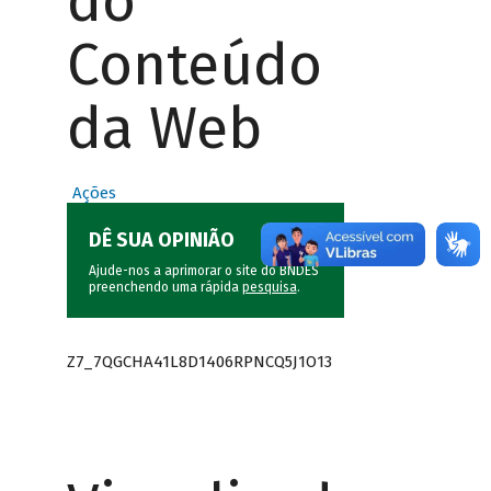
do
Conteúdo
da Web
Ações
DÊ SUA OPINIÃO
Ajude-nos a aprimorar o site do BNDES
preenchendo uma rápida
pesquisa
.
Z7_7QGCHA41L8D1406RPNCQ5J1O13