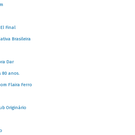
em
l Final
tiva Brasileira
pra Dar
 80 anos.
om Flaira Ferro
b Originário
o