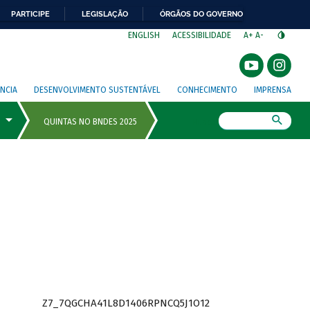
PARTICIPE
LEGISLAÇÃO
ÓRGÃOS DO GOVERNO
⁣
ENGLISH
ACESSIBILIDADE
A+
A-
NCIA
DESENVOLVIMENTO SUSTENTÁVEL
CONHECIMENTO
IMPRENSA
Busca
Z7_7QGCHA41L8D1406RPNCQ5J1O12