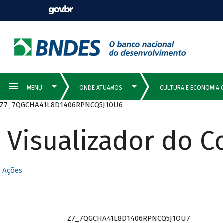
Z7_7QGCHA41L8D1406RPNCQ5J1OU6
Visualizador do 
Ações
Z7_7QGCHA41L8D1406RPNCQ5J1OU7