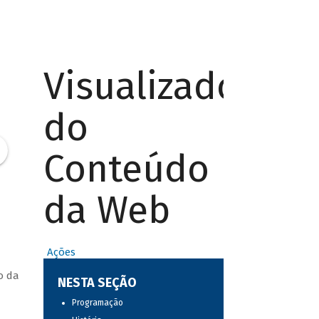
Visualizador
do
Conteúdo
da Web
Ações
o da
NESTA SEÇÃO
Programação