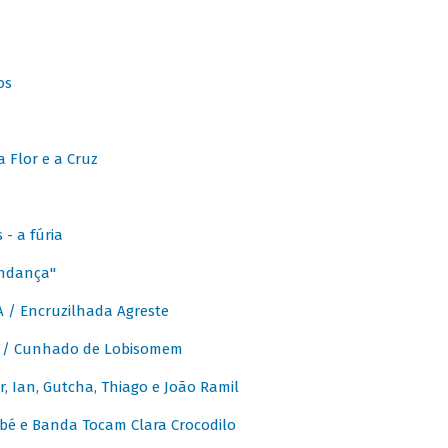
os
 Flor e a Cruz
- a fúria
Andança"
 / Encruzilhada Agreste
 / Cunhado de Lobisomem
or, Ian, Gutcha, Thiago e João Ramil
bé e Banda Tocam Clara Crocodilo