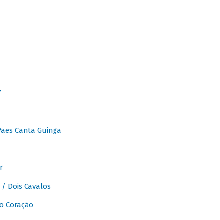
Y
Paes Canta Guinga
r
/ Dois Cavalos
o Coração