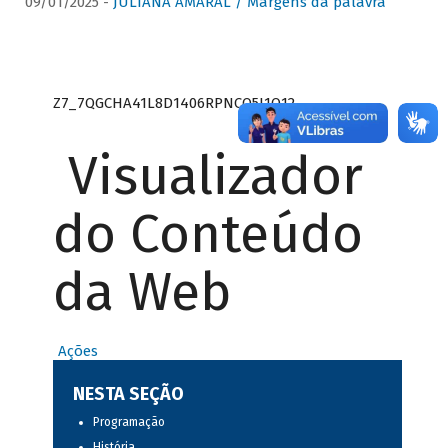
09/01/2025 -
JULIANA AMARAL / Margens da palavra
Z7_7QGCHA41L8D1406RPNCQ5J1O12
Visualizador
do Conteúdo
da Web
Ações
NESTA SEÇÃO
Programação
História