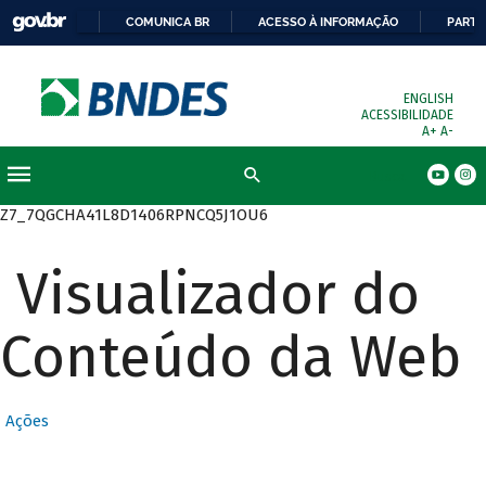
COMUNICA BR
ACESSO À INFORMAÇÃO
PARTI
ENGLISH
ACESSIBILIDADE
A+
A-
Busca
Z7_7QGCHA41L8D1406RPNCQ5J1OU6
Visualizador do
Conteúdo da Web
Ações