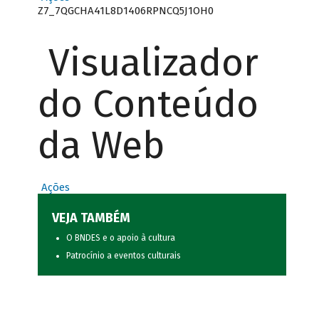
Z7_7QGCHA41L8D1406RPNCQ5J1OH0
Visualizador
do Conteúdo
da Web
Ações
VEJA TAMBÉM
O BNDES e o apoio à cultura
Patrocínio a eventos culturais