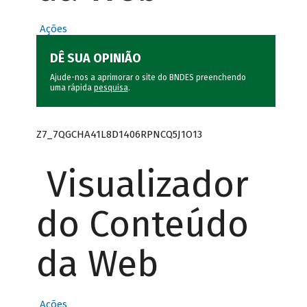
Ações
DÊ SUA OPINIÃO
Ajude-nos a aprimorar o site do BNDES preenchendo
uma rápida
pesquisa
.
Z7_7QGCHA41L8D1406RPNCQ5J1O13
Visualizador
do Conteúdo
da Web
Ações